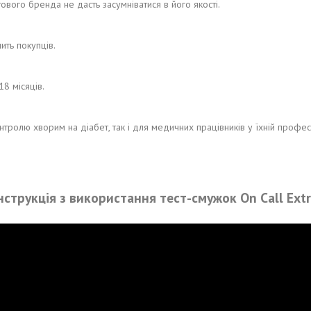
ового бренда не дасть засумніватися в його якості.
ить покупців.
8 місяців.
ролю хворим на діабет, так і для медичних працівників у їхній професій
нструкція з використання тест-смужок On Call Ext