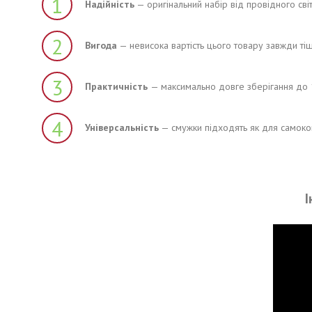
1
Надійність
— оригінальний набір від провідного світ
2
Вигода
— невисока вартість цього товару завжди тіш
3
Практичність
— максимально довге зберігання до 1
4
Універсальність
— смужки підходять як для самоконт
І