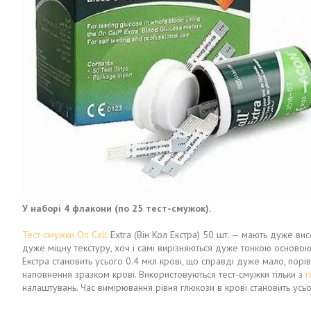
У наборі 4 флакони (по 25 тест-смужок).
Тест-смужки On Call
Extra (Він Кол Екстра) 50 шт. — мають дуже висо
дуже міцну текстуру, хоч і самі вирізняються дуже тонкою осново
Екстра становить усього 0.4 мкл крові, що справді дуже мало, порі
наповнення зразком крові. Використовуються тест-смужки тільки з
г
налаштувань. Час вимірювання рівня глюкози в крові становить ус