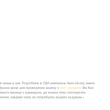
е низькі в ціні. Розроблені в США компанією Акон (Acon), мають
 Зразок крові для проведення аналізу з
тест-смужками
Він Кол
ьного віконця з індикацією, де можна чітко спостерігати
плазмою, завдяки чому не потребують жодних кодувань і