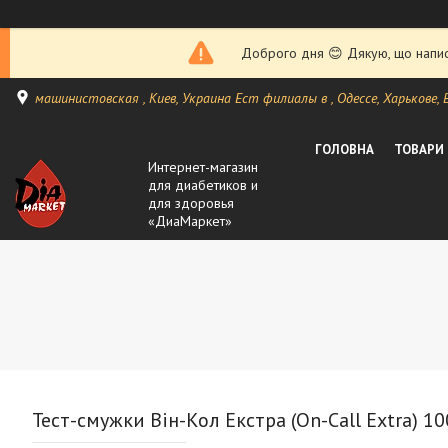
Доброго дня 😊 Дякую, що написа
машинистовская , Киев, Украина Ест филиалы в , Одессе, Харькове, Ви
ГОЛОВНА
ТОВАРИ
Интернет-магазин
для диабетиков и
для здоровья
«ДиаМаркет»
Тест-смужки Він-Кол Екстра (On-Call Extra) 10