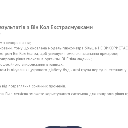
зультатів з Він Кол Екстрасмужками
:
м з використання;
 пакованні, тому що оновлена модель глюкометра більше НЕ ВИКОРИСТАЄ
метром Він Кол Екстра, щоб уникнути помилок і зламання пристрою;
 контролю рівня глюкози в організмі ВНЕ тіла людини;
офесійного використання в клініках;
том із лікування цукрового діабету будь-якої групи перед внесенням у к
а від потрапляння сонячних променів.
а, Ви з легкістю зможете користуватися системою для контролю рівня ц