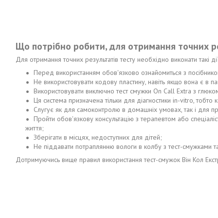
Що потрібно робити, для отримання точних ре
Для отримання точних результатів тесту необхідно виконати такі дії
Перед використанням обов'язково ознайомиться з посібнико
Не використовувати кодову пластину, навіть якщо вона є в
Використовувати виключно тест смужки On Call Extra з глюко
Ця система призначена тільки для діагностики in-vitro, тобто
Слугує як для самоконтролю в домашніх умовах, так і для пр
Пройти обов'язкову консультацію з терапевтом або спеціаліс
життя;
Зберігати в місцях, недоступних для дітей;
Не піддавати потраплянню вологи в колбу з тест-смужками т
Дотримуючись вище правил використання тест-смужок Він Кол Екстр