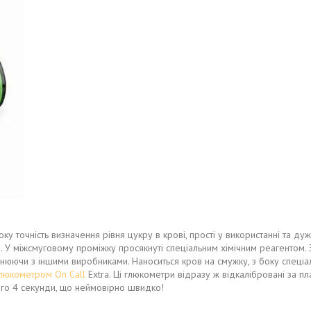
ку точність визначення рівня цукру в крові, прості у використанні та дуж
ю. У міжсмуговому проміжку просякнуті спеціальним хімічним реагентом.
внюючи з іншими виробниками. Наноситься кров на смужку, з боку спеціал
люкометром On Call
Extra. Ці глюкометри відразу ж відкалібровані за 
ього 4 секунди, що неймовірно швидко!