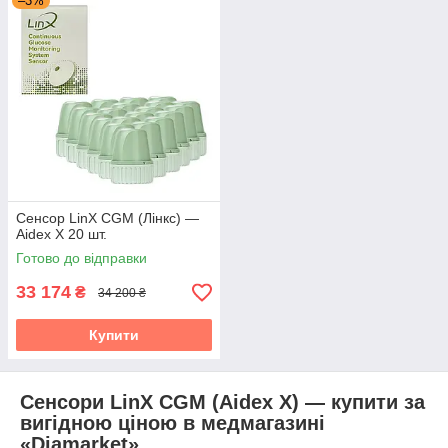
–3%
Сенсори LinX CGM (Акційні)
Акційні товари — для такого типу товарів доступна
можливість покупки через "Prom Оплата".
Безкоштовна доставка при замовленні у точку видачі
Сенсор LinX CGM (Лінкс) —
Rozetka.
Aidex X 20 шт.
Готово до відправки
33 174
₴
34 200 ₴
Купити
Сенсори LinX CGM (Aidex X) — купити за
вигідною ціною в медмагазині
«Diamarket»