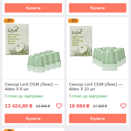
5
габаритами у порівнянні з аналогами —
Купити
Купити
робить його практично непомітним і зручним
для щоденного використання.
–3%
–3%
6
Стійкість до вологи: Сенсор стійкий до
впливу води, що дозволяє не знімати його за
будь-якої погоди, а також під час прийняття
душу чи купання (не більше 2 годин при
зануренні до 2.5 метрів).
Найактуальніші
Сенсор LinX CGM (Лінкс) —
Сенсор LinX CGM (Лінкс) —
Aidex X 8 шт.
Aidex X 10 шт.
Готово до відправки
Готово до відправки
13 424,80
16 684
₴
₴
13 840 ₴
17 200 ₴
Купити
Купити