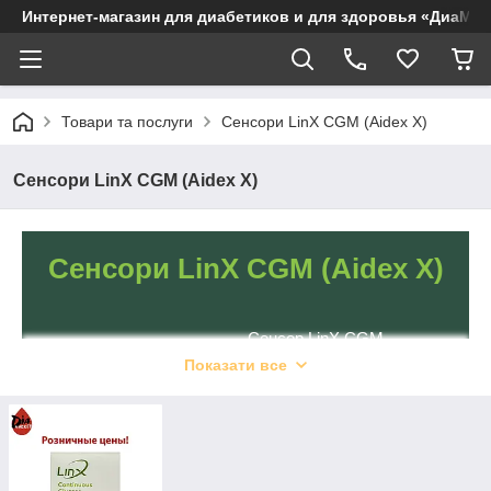
Интернет-магазин для диабетиков и для здоровья «ДиаМар
Товари та послуги
Сенсори LinX CGM (Aidex X)
Сенсори LinX CGM (Aidex X)
Сенсори LinX CGM (Aidex X)
Сенсор LinX CGM —
практично непомітний
Показати все
пристрій із мінімальними
габаритами, призначений
для носіння на зовнішній
стороні плеча або животі.
Вирізняється
водостійкістю та