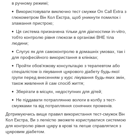
в ручному режимі;
Використовувати виключно тест смужки On Call Extra з
глюкометром Він Кол Екстра, щоб уникнути помилок і
зламання пристрою;
Ця система призначена тільки для діагностики in-vitro,
тобто контролю рівня глюкози в організмі ВНЕ тіла
людини;
Слугує як для самоконтролю в домашніх умовах, так і
для професійного використання в клініках;
Пройти обов'язкову консультацію з терапевтом або
спеціалістом із лікування цукрового діабету будь-якої
групи перед внесенням у курс лікування будь-яких змін,
також живлення й сам спосіб життя;
Зберігати в місцях, недоступних для дітей;
Не піддавати потраплянню вологи в колбу з тест-
смужками та від потрапляння сонячних променів.
Дотримуючись вище правил використання тест-смужок Він
Кол Екстра, Ви з легкістю зможете користуватися системою
для контролю рівня цукру в крові та легше справлятися з
цукровим діабетом.