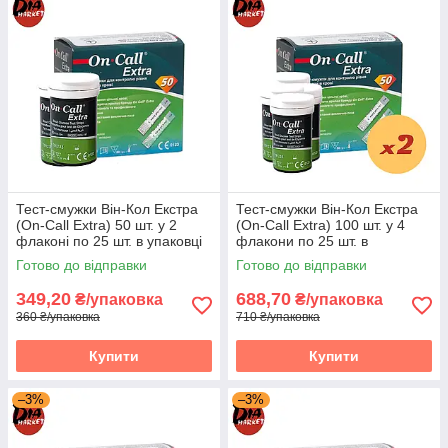
Тест-смужки Він-Кол Екстра
Тест-смужки Він-Кол Екстра
(On-Call Extra) 50 шт. у 2
(On-Call Extra) 100 шт. у 4
флаконі по 25 шт. в упаковці
флакони по 25 шт. в
пакованні
Готово до відправки
Готово до відправки
349,20
688,70
₴/упаковка
₴/упаковка
360 ₴/упаковка
710 ₴/упаковка
Купити
Купити
–3%
–3%