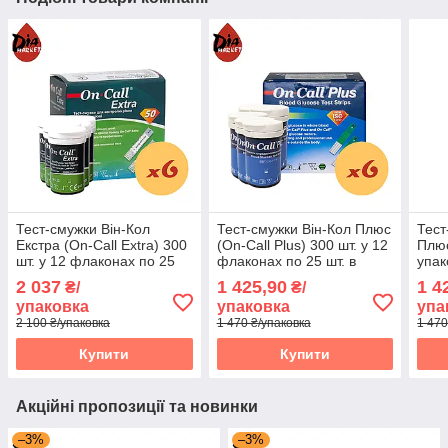
Тест-смужки Він-Кол
Тест-смужки Він-Кол Плюс
Тест
Екстра (On-Call Extra) 300
(On-Call Plus) 300 шт. у 12
Плюс
шт. у 12 флаконах по 25
флаконах по 25 шт. в
упак
шт. в упаковці
упаковці
2 037
1 425,90
1 4
₴/
₴/
упаковка
упаковка
упа
2 100 ₴/упаковка
1 470 ₴/упаковка
1 470
Купити
Купити
Акційні пропозиції та новинки
–3%
–3%