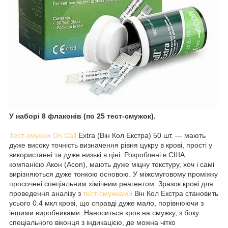
У наборі 8 флаконів (по 25 тест-смужок).
Тест-смужки On Call
Extra (Він Кол Екстра) 50 шт. — мають
дуже високу точність визначення рівня цукру в крові, прості у
використанні та дуже низькі в ціні. Розроблені в США
компанією Акон (Acon), мають дуже міцну текстуру, хоч і самі
вирізняються дуже тонкою основою. У міжсмуговому проміжку
просочені спеціальним хімічним реагентом. Зразок крові для
проведення аналізу з
тест-смужками
Він Кол Екстра становить
усього 0.4 мкл крові, що справді дуже мало, порівнюючи з
іншими виробниками. Наноситься кров на смужку, з боку
спеціального віконця з індикацією, де можна чітко