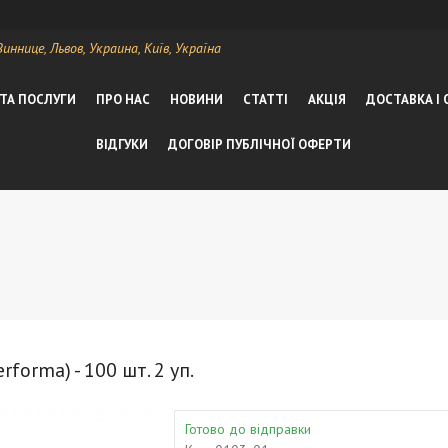
ннице, Львов, Украина, Київ, Україна
 ТА ПОСЛУГИ
ПРО НАС
НОВИНИ
СТАТТІ
АКЦІЯ
ДОСТАВКА І
ВІДГУКИ
ДОГОВІР ПУБЛІЧНОЇ ОФЕРТИ
orma) - 100 шт. 2 уп.
Готово до відправки