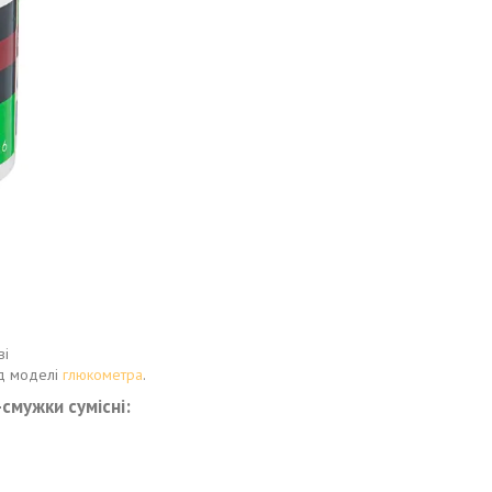
ві
ід моделі
глюкометра
.
смужки сумісні: