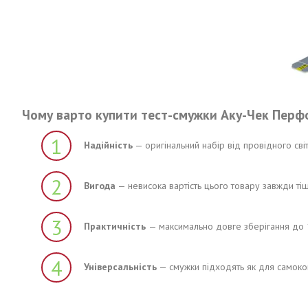
Чому варто купити тест-смужки Аку-Чек Пер
1
Надійність
— оригінальний набір від провідного світ
2
Вигода
— невисока вартість цього товару завжди тіш
3
Практичність
— максимально довге зберігання до 1
4
Універсальність
— смужки підходять як для самоконт