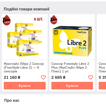
Подібні товари компанії
Фристайл Лібре 2 Сенсор
Сенсор Freestyle Libre 2
Сенс
(FreeStyle Libre 2) — 8
Plus (ФріСтайл Лібре 2
Plus
сенсорів
Плюс) 1 уп.
Плюс
21 160
2 685
5 3
₴
₴
Купити
Купити
Про нас