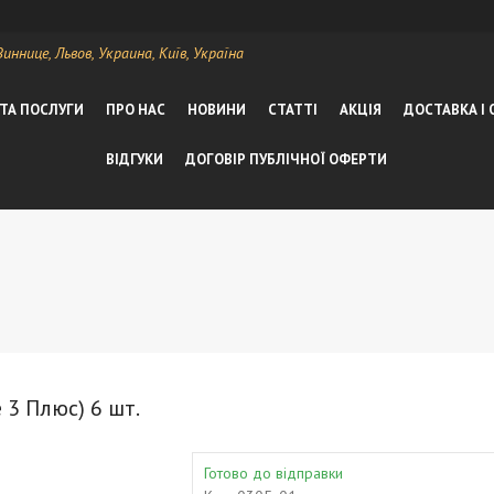
ннице, Львов, Украина, Київ, Україна
 ТА ПОСЛУГИ
ПРО НАС
НОВИНИ
СТАТТІ
АКЦІЯ
ДОСТАВКА І
ВІДГУКИ
ДОГОВІР ПУБЛІЧНОЇ ОФЕРТИ
 3 Плюс) 6 шт.
Готово до відправки