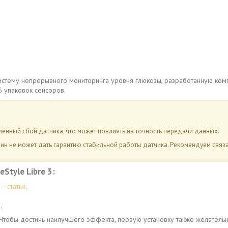
систему непрерывного мониторинга уровня глюкозы, разработанную ком
 упаковок сенсоров.
нный сбой датчика, что может повлиять на точность передачи данных.
ин не может дать гарантию стабильной работы датчика. Рекомендуем связ
Style Libre 3:
e —
статья
.
я
.
 Чтобы достичь наилучшего эффекта, первую установку также желатель