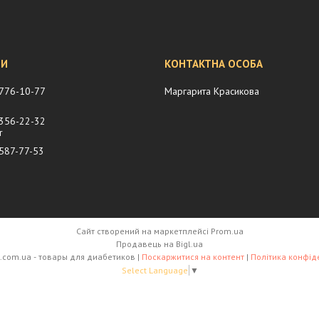
 776-10-77
Маргарита Красикова
 356-22-32
r
 587-77-53
Сайт створений на маркетплейсі
Prom.ua
Продавець на Bigl.ua
diamarket.com.ua - товары для диабетиков |
Поскаржитися на контент
|
Політика конфід
Select Language
▼