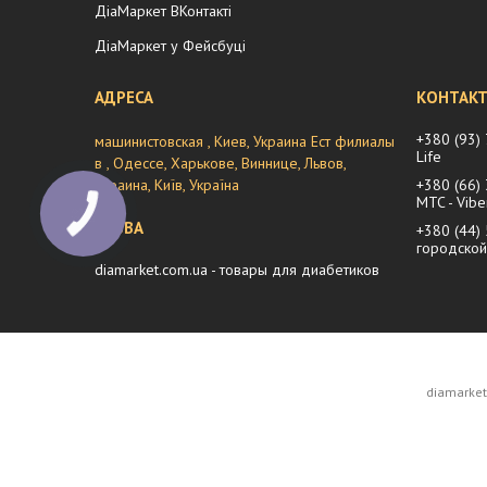
ДіаМаркет ВКонтакті
ДіаМаркет у Фейсбуці
+380 (93)
машинистовская , Киев, Украина Ест филиалы
Life
в , Одессе, Харькове, Виннице, Львов,
Украина, Київ, Україна
+380 (66)
MTC - Vibe
+380 (44)
городской
diamarket.com.ua - товары для диабетиков