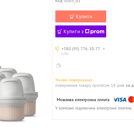
Код:
0305_01
Купити
Купити з
+380 (93) 776-10-77
Life
повернення товару протягом 14 днів
за 
У компанії підключені електронні платежі