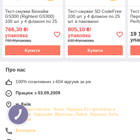
Тест-смужки Біонайм
Тест-смужки SD CodeFree
Тест
GS300 (Rightest GS300)
100 шт. у 4 флаконі по 25
Пер
100 шт. у 4 флаконі по 25
шт. в пакованні
Perf
шт. в пакованні
флак
766,30
805,10
₴/
₴/
пако
19 
упаковка
упаковка
упа
790 ₴/упаковка
830 ₴/упаковка
Купити
Купити
Про нас
100% позитивних з 604 відгуків за рік
Працює з 03.09.2009
м. Київ
машинистовская , Киев, Украина Ест филиалы в ,
Одессе, Харькове, Виннице, Львов, Украина, Київ,
Україна
Контакти