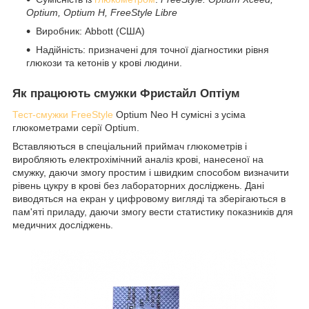
Optium, Optium H, FreeStyle Libre
Виробник: Abbott (США)
Надійність: призначені для точної діагностики рівня
глюкози та кетонів у крові людини.
Як працюють смужки Фристайл Оптіум
Тест-смужки FreeStyle
Optium Neo H сумісні з усіма
глюкометрами серії Optium.
Вставляються в спеціальний приймач глюкометрів і
виробляють електрохімічний аналіз крові, нанесеної на
смужку, даючи змогу простим і швидким способом визначити
рівень цукру в крові без лабораторних досліджень. Дані
виводяться на екран у цифровому вигляді та зберігаються в
пам'яті приладу, даючи змогу вести статистику показників для
медичних досліджень.