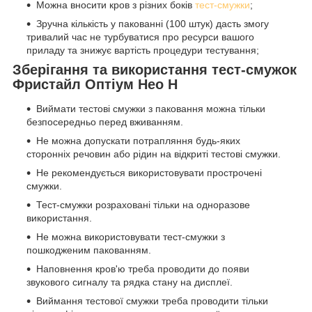
Можна вносити кров з різних боків
тест-смужки
;
Зручна кількість у пакованні (100 штук) дасть змогу
тривалий час не турбуватися про ресурси вашого
приладу та знижує вартість процедури тестування;
Зберігання та використання тест-смужок
Фристайл Оптіум Нео Н
Виймати тестові смужки з паковання можна тільки
безпосередньо перед вживанням.
Не можна допускати потрапляння будь-яких
сторонніх речовин або рідин на відкриті тестові смужки.
Не рекомендується використовувати прострочені
смужки.
Тест-смужки розраховані тільки на одноразове
використання.
Не можна використовувати тест-смужки з
пошкодженим пакованням.
Наповнення кров'ю треба проводити до появи
звукового сигналу та рядка стану на дисплеї.
Виймання тестової смужки треба проводити тільки