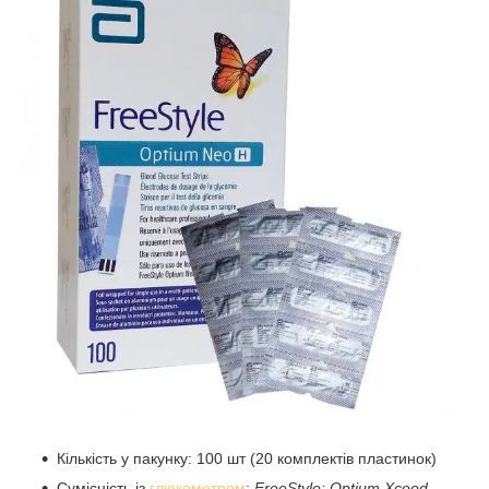
Кількість у пакунку: 100 шт (20 комплектів пластинок)
Сумісність із
глюкометром
:
FreeStyle: Optium Xceed,