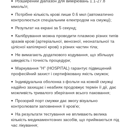
Розширений діапазон для вимірювань 1.1-27.8
ммоль/л;
Потрібне кількість крові лише 0.6 мкл (автоматично
контролюється спеціальним електродом на смужці);
Результат на екрані за 5 секунд;
Калібрування можна проводити плазмою різних типів
зразків крові (артеріальної, венозної, неонатальної та
цілісної капілярної крові) з різних частин тіла;
Не вимагають додаткового кодування, що збільшує
швидкість і точність процедури;
Маркування "Н" (HOSPITAL) гарантує підвищений
професійний захист і сертифіковану якість смужок;
Індивідуальна оболонка з фольги на кожній смужці
надійно захищає і неабияк продовжує термін її дії, дає
можливість тривалого зберігання всього паковання;
Прозорий порт смужки дає змогу візуально
контролювати заповнення її кров'ю;
На результати тестування не впливають велика
кількість медикаментозних засобів, що приймаються під
час лікування;