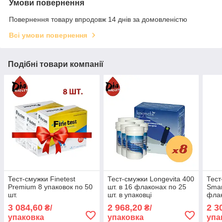
Умови повернення
Повернення товару впродовж 14 днів за домовленістю
Всі умови повернення
Подібні товари компанії
Тест-смужки Finetest
Тест-смужки Longevita 400
Тест
Premium 8 упаковок по 50
шт. в 16 флаконах по 25
Smar
шт.
шт. в упаковці
флак
упак
3 084,60
2 968,20
2 3
₴/
₴/
упаковка
упаковка
упа