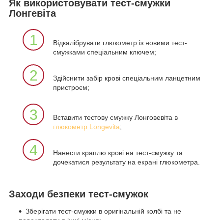
Як використовувати тест-смужки
Лонгевіта
1
Відкалібрувати глюкометр із новими тест-
смужками спеціальним ключем;
2
Здійснити забір крові спеціальним ланцетним
пристроєм;
3
Вставити тестову смужку Лонговевіта в
глюкометр Longevita
;
4
Нанести краплю крові на тест-смужку та
дочекатися результату на екрані глюкометра.
Заходи безпеки тест-смужок
Зберігати тест-смужки в оригінальній колбі та не