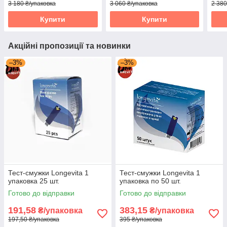
3 180 ₴/упаковка
3 060 ₴/упаковка
2 380
Купити
Купити
Акційні пропозиції та новинки
–3%
–3%
Тест-смужки Longevita 1
Тест-смужки Longevita 1
упаковка 25 шт.
упаковка по 50 шт.
Готово до відправки
Готово до відправки
191,58
383,15
₴/упаковка
₴/упаковка
197,50 ₴/упаковка
395 ₴/упаковка