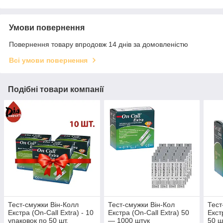
Умови повернення
Повернення товару впродовж 14 днів за домовленістю
Всі умови повернення
Подібні товари компанії
Тест-смужки Він-Колл
Тест-смужки Він-Кол
Тест
Екстра (On-Call Extra) - 10
Екстра (On-Call Extra) 50
Екст
упаковок по 50 шт.
— 1000 штук
50 ш