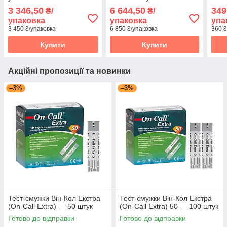
3 346,50
6 644,50
349
₴/
₴/
упаковка
упаковка
упа
3 450 ₴/упаковка
6 850 ₴/упаковка
360 ₴
Купити
Купити
Акційні пропозиції та новинки
–3%
–3%
Тест-смужки Він-Кол Екстра
Тест-смужки Він-Кол Екстра
(On-Call Extra) — 50 штук
(On-Call Extra) 50 — 100 штук
Готово до відправки
Готово до відправки