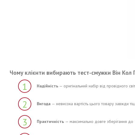
Чому клієнти вибирають тест-смужки Він Кол
1
Надійність
— оригінальний набір від провідного світ
2
Вигода
— невисока вартість цього товару завжди тіш
3
Практичність
— максимально довге зберігання до 1