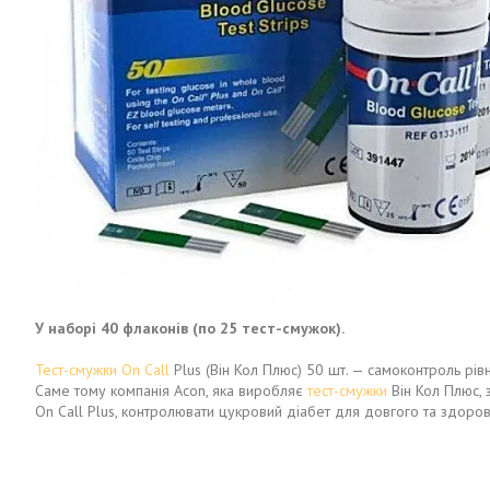
У наборі 40 флаконів (по 25 тест-смужок).
Тест-смужки On Call
Plus (Він Кол Плюс) 50 шт. — самоконтроль рів
Саме тому компанія Acon, яка виробляє
тест-смужки
Він Кол Плюс, з
On Call Plus, контролювати цукровий діабет для довгого та здоров