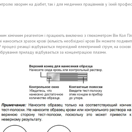
ролю хворим на діабет, так і для медичних працівників у їхній професій
ьним хімічним реагентом і працюють виключно з глюкометром Він Кол Плю
ині наноситься зразок крові (кількість необхідної крові Ви можете подиви
У процесі реакції відбувається перехідний електричний струм, на основ
алібрування приладу відбувається за концентрацією плазми.