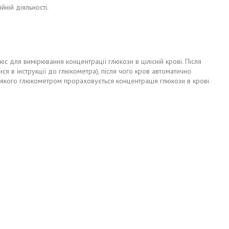
ній діяльності.
с для вимірювання концентрації глюкози в цілісній крові. Після
тися в інструкції до глюкометра), після чого кров автоматично
і якого глюкометром прораховується концентрація глюкози в крові.