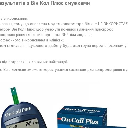
зультатів з Він Кол Плюс смужками
:
з використання;
 пакованні, тому що оновлена модель глюкометра більше НЕ ВИКОРИСТАЄ
метром Він Кол Плюс, щоб уникнути помилок і ламання пристрою;
 контролю рівня глюкози в організмі ВНЕ тіла людини;
офесійного використання в клініках;
том із лікування цукрового діабету будь-якої групи перед внесенням у к
а від потрапляння сонячних найкращої.
 Ви з легкістю зможете користуватися системою для контролю рівня цук