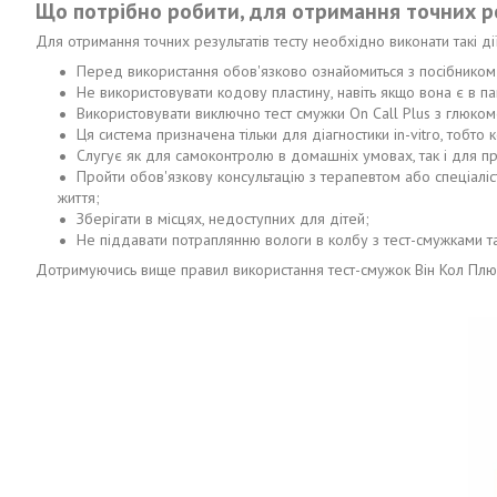
Що потрібно робити, для отримання точних ре
Для отримання точних результатів тесту необхідно виконати такі дії
Перед використання обов'язково ознайомиться з посібником 
Не використовувати кодову пластину, навіть якщо вона є в
Використовувати виключно тест смужки On Call Plus з глюко
Ця система призначена тільки для діагностики in-vitro, тобто
Слугує як для самоконтролю в домашніх умовах, так і для пр
Пройти обов'язкову консультацію з терапевтом або спеціаліс
життя;
Зберігати в місцях, недоступних для дітей;
Не піддавати потраплянню вологи в колбу з тест-смужками т
Дотримуючись вище правил використання тест-смужок Він Кол Плюс,