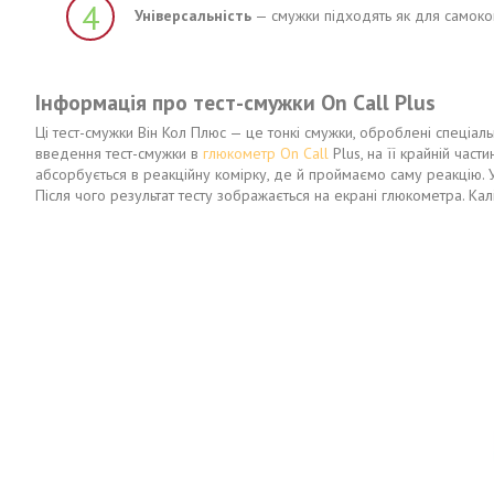
4
Універсальність
— смужки підходять як для самоконт
Інформація про тест-смужки On Call Plus
Ці тест-смужки Він Кол Плюс — це тонкі смужки, оброблені спеціал
введення тест-смужки в
глюкометр On Call
Plus, на її крайній част
абсорбується в реакційну комірку, де й проймаємо саму реакцію. 
Після чого результат тесту зображається на екрані глюкометра. К