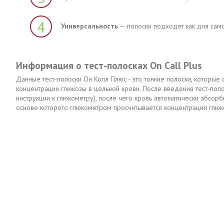
4
Универсальность
— полоски подходят как для само
Информация о тест-полосках On Call Plus
Данные тест-полоски Он Колл Плюс - это тонкие полоски, которы
концентрации глюкозы в цельной крови. После введения тест-поло
инструкции к глюкометру), после чего кровь автоматически абсор
основе которого глюкометром просчитывается концентрация глюко