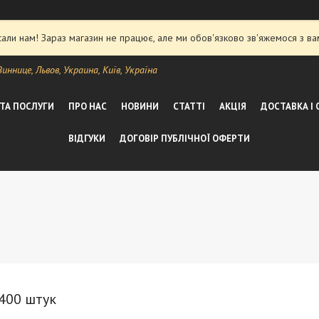
ли нам! Зараз магазин не працює, але ми обов'язково зв'яжемося з ва
ннице, Львов, Украина, Київ, Україна
 ТА ПОСЛУГИ
ПРО НАС
НОВИНИ
СТАТТІ
АКЦІЯ
ДОСТАВКА І
ВІДГУКИ
ДОГОВІР ПУБЛІЧНОЇ ОФЕРТИ
 400 штук