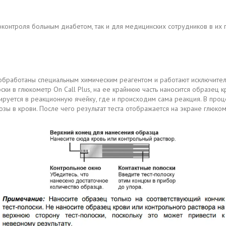
контроля больным диабетом, так и для медицинских сотрудников в их 
е обработаны специальным химическим реагентом и работают исключите
ски в глюкометр On Call Plus, на ее крайнюю часть наносится образец 
бируется в реакционную ячейку, где и происходим сама реакция. В про
зы в крови. После чего результат теста отображается на экране глюко