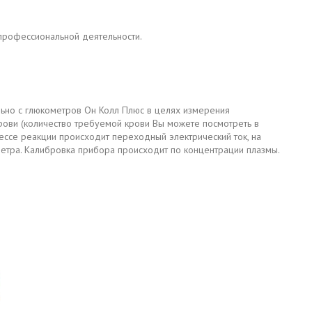
профессиональной деятельности.
льно с глюкометров Он Колл Плюс в целях измерения
крови (количество требуемой крови Вы можете посмотреть в
цессе реакции происходит переходный электрический ток, на
метра. Калибровка прибора происходит по концентрации плазмы.