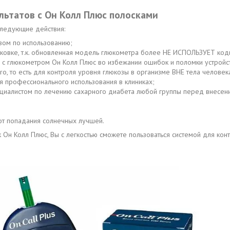
льтатов с Он Колл Плюс полосками
следующие действия:
вом по использованию;
упаковке, т.к. обновленная модель глюкометра более НЕ ИСПОЛЬЗУЕТ ко
us с глюкометром Он Колл Плюс во избежании ошибок и поломки устройс
ro, то есть для контроля уровня глюкозы в организме ВНЕ тела человек
ля профессионального использования в клиниках;
циалистом по лечению сахарного диабета любой группы перед внесение
 от попадания солнечных лучшей.
н Колл Плюс, Вы с легкостью сможете пользоваться системой для контр