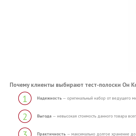
Почему клиенты выбирают тест-полоски Он К
1
Надежность
— оригинальный набор от ведущего мир
2
Выгода
— невысокая стоимость данного товара всег
3
Практичность
— максимально долгое хранение до