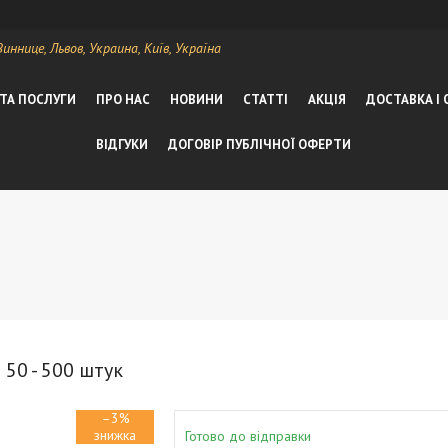
ннице, Львов, Украина, Київ, Україна
 ТА ПОСЛУГИ
ПРО НАС
НОВИНИ
СТАТТІ
АКЦІЯ
ДОСТАВКА І
ВІДГУКИ
ДОГОВІР ПУБЛІЧНОЇ ОФЕРТИ
 50 - 500 штук
–3%
Готово до відправки