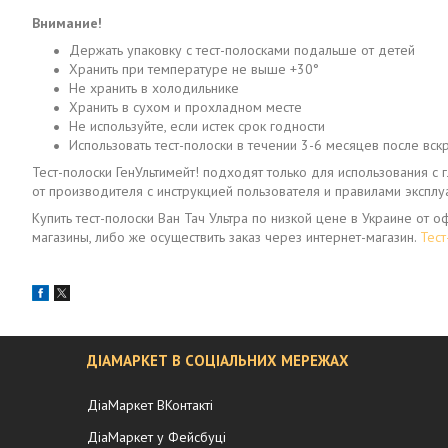
Внимание!
Держать упаковку с тест-полосками подальше от детей
Хранить при температуре не выше +30°
Не хранить в холодильнике
Хранить в сухом и прохладном месте
Не используйте, если истек срок годности
Использовать тест-полоски в течении 3-6 месяцев после вск
Тест-полоски ГенУльтимейт! подходят только для использования с 
от производителя с инструкцией пользователя и правилами эксплу
Купить тест-полоски Ван Тач Ультра по низкой цене в Украине от
магазины, либо же осуществить заказ через интернет-магазин.
Тест
ДІАМАРКЕТ В СОЦІАЛЬНИХ МЕРЕЖАХ
ДіаМаркет ВКонтакті
ДіаМаркет у Фейсбуці