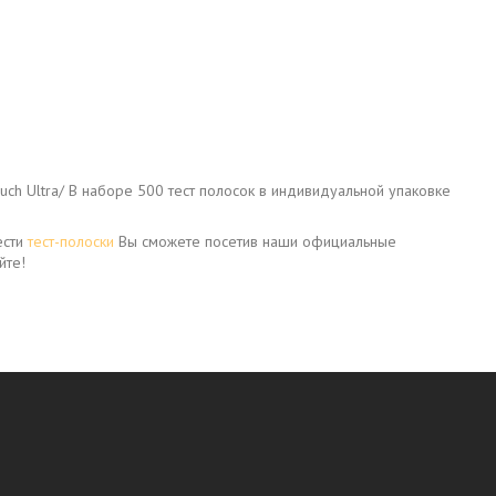
ouch Ultra/ В наборе 500 тест полосок в индивидуальной упаковке
ести
тест-полоски
Вы сможете посетив наши официальные
йте!