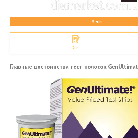
9 днів
Опис
Главные достоинства тест-полосок GenUltima