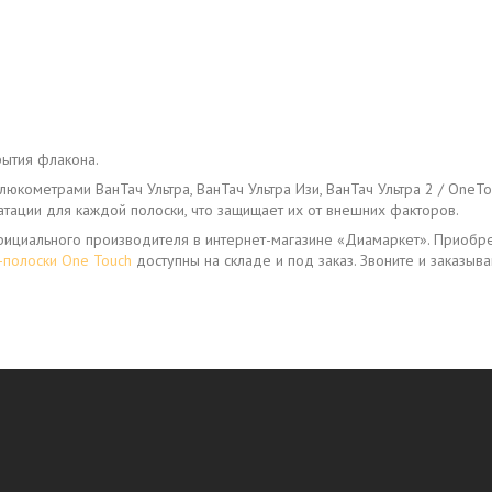
рытия флакона.
глюкометрами ВанТач Ультра, ВанТач Ультра Изи, ВанТач Ультра 2 / OneT
атации для каждой полоски, что защищает их от внешних факторов.
 официального производителя в интернет-магазине «Диамаркет». Приобр
-полоски One Touch
доступны на складе и под заказ. Звоните и заказыва