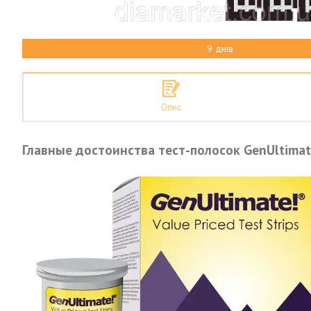
9 днів
Опис
Главные достоинства тест-полосок GenUltima