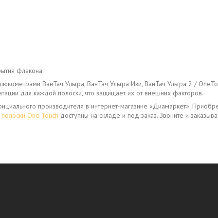
рытия флакона.
глюкометрами ВанТач Ультра, ВанТач Ультра Изи, ВанТач Ультра 2 / OneT
атации для каждой полоски, что защищает их от внешних факторов.
 официального производителя в интернет-магазине «Диамаркет». Приобр
-полоски One Touch
доступны на складе и под заказ. Звоните и заказыва