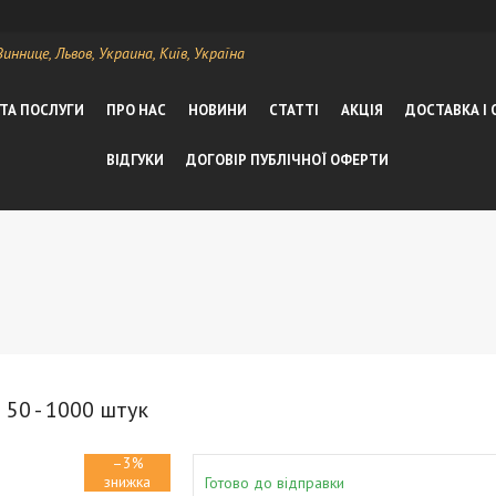
ннице, Львов, Украина, Київ, Україна
 ТА ПОСЛУГИ
ПРО НАС
НОВИНИ
СТАТТІ
АКЦІЯ
ДОСТАВКА І
ВІДГУКИ
ДОГОВІР ПУБЛІЧНОЇ ОФЕРТИ
 50 - 1000 штук
–3%
Готово до відправки