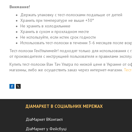
Внимание!
Держать упаковку с тест-полосками подальше от детей
Хранить при температуре не выше +30°
Не хранить в холодильнике
Хранить в сухом и прохладном месте
Не используйте, если истек срок годности
Использовать тест-полоски в течении 3-6 месяцев после вск
Тест-полоски ГенУльтимейт! подходят только для использования с 
от производителя с инструкцией пользователя и правилами эксплу
Купить тест-полоски Ван Тач Ультра по низкой цене в Украине от
магазины, либо же осуществить заказ через интернет-магазин.
Тест
ДІАМАРКЕТ В СОЦІАЛЬНИХ МЕРЕЖАХ
ДіаМаркет ВКонтакті
ДіаМаркет у Фейсбуці