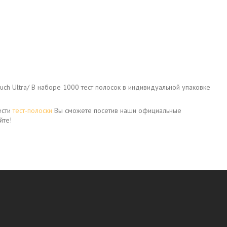
ouch Ultra/ В наборе 1000 тест полосок в индивидуальной упаковке
ести
тест-полоски
Вы сможете посетив наши официальные
йте!