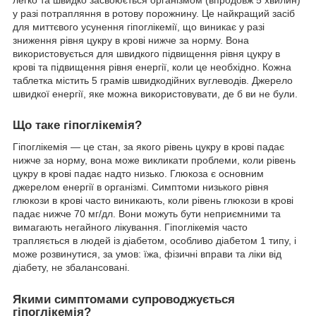
легко та швидко засвоюється організмом (впродовж 5 хвилин)
у разі потрапляння в ротову порожнину. Це найкращий засіб
для миттєвого усунення гіпоглікемії, що виникає у разі
зниження рівня цукру в крові нижче за норму. Вона
використовується для швидкого підвищення рівня цукру в
крові та підвищення рівня енергії, коли це необхідно. Кожна
таблетка містить 5 грамів швидкодійних вуглеводів. Джерело
швидкої енергії, яке можна використовувати, де б ви не були.
Що таке гіпоглікемія?
Гіпоглікемія — це стан, за якого рівень цукру в крові падає
нижче за норму, вона може викликати проблеми, коли рівень
цукру в крові падає надто низько. Глюкоза є основним
джерелом енергії в організмі. Симптоми низького рівня
глюкози в крові часто виникають, коли рівень глюкози в крові
падає нижче 70 мг/дл. Вони можуть бути неприємними та
вимагають негайного лікування. Гіпоглікемія часто
трапляється в людей із діабетом, особливо діабетом 1 типу, і
може розвинутися, за умов: їжа, фізичні вправи та ліки від
діабету, не збалансовані.
Якими симптомами супроводжується
гіпоглікемія?