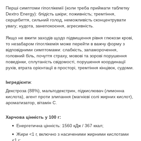
Перші симптоми гіпоглікемії (коли треба приймати таблетку
Dextro Energy): блідість шкіри; поживність; тремтіння,
серцебиття, сильний голод, неможливість сконцентрувати
увагу; нудота, занепокоєння, агресивність.
Якщо не вжити заходів щодо підвищення рівня глюкози крові,
то незабаром гіпоглікемія може перейти в важчу форму з
відповідними симптомами: слабкість, запаморочення,
головний біль, почуття страху, мовові та зорові порушення
поведінки, сплутаність свідомості, порушення координації
рухів, втрата орієнтації в просторі, тремтіння кінцівок, судоми.
Інгредієнти
:
Декстроза (88%), мальтодекстрин, підкислювач (лимонна
кислота), агент проти злипання (магнієві солі жирних кислот),
ароматизатор, вітамін С.
Харчова цінність у 100 г:
Енергетична цінність: 1560 кДж / 367 ккал;
Жири <1 г, включно з насиченими жирними кислотами
<1 г;