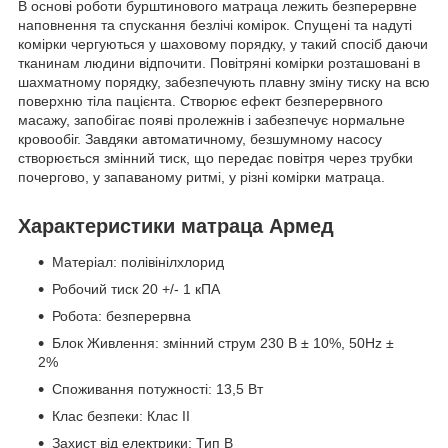
В основі роботи бурштинового матраца лежить безперервне
наповнення та спускання безлічі комірок. Спущені та надуті
комірки чергуються у шаховому порядку, у такий спосіб даючи
тканинам людини відпочити. Повітряні комірки розташовані в
шахматному порядку, забезпечують плавну зміну тиску на всю
поверхню тіла пацієнта. Створює ефект безперервного
масажу, запобігає появі пролежнів і забезпечує нормальне
кровообіг. Завдяки автоматичному, безшумному насосу
створюється змінний тиск, що передає повітря через трубки
почергово, у запаваному ритмі, у різні комірки матраца.
Характеристики матраца Армед
Матеріал: полівінілхлорид
Робочий тиск 20 +/- 1 кПА
Робота: безперервна
Блок Живлення: змінний струм 230 В ± 10%, 50Hz ±
2%
Споживання потужності: 13,5 Вт
Клас безпеки: Клас II
Захист від електрики: Тип В