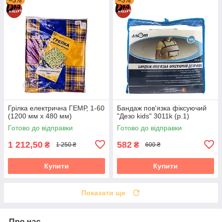
–3%
–3%
Грілка електрична ГЕМР, 1-60
Бандаж пов'язка фіксуючий
(1200 мм х 480 мм)
"Дезо kids" 3011k (р.1)
Готово до відправки
Готово до відправки
1 212,50
582
₴
₴
1 250 ₴
600 ₴
Купити
Купити
Показати ще
Про нас