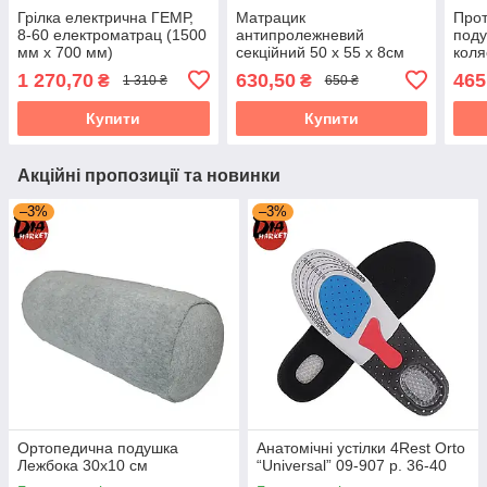
Грілка електрична ГЕМР,
Матрацик
Про
8-60 електроматрац (1500
антипролежневий
поду
мм х 700 мм)
секційний 50 х 55 х 8см
коля
40х
1 270,70
630,50
465
₴
₴
1 310 ₴
650 ₴
Купити
Купити
Акційні пропозиції та новинки
–3%
–3%
Ортопедична подушка
Анатомічні устілки 4Rest Orto
Лежбока 30х10 см
“Universal” 09-907 р. 36-40