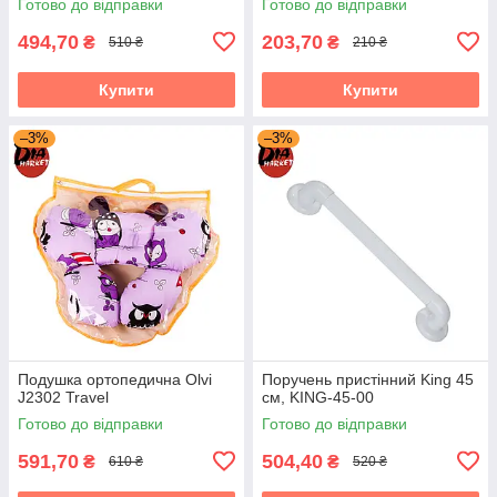
Готово до відправки
Готово до відправки
494,70
203,70
₴
₴
510 ₴
210 ₴
Купити
Купити
–3%
–3%
Подушка ортопедична Olvi
Поручень пристінний King 45
J2302 Travel
см, KING-45-00
Готово до відправки
Готово до відправки
591,70
504,40
₴
₴
610 ₴
520 ₴