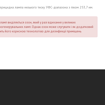
ерицидна лампа низького тиску УФС-діапазона з піком 253,7 нм.
амп виділяється озон, який у разі вдихання у великих
ногенерувальних ламп. Однак озон може слугувати і як додатковий
бить його корисною технологією для дезінфекції приміщень