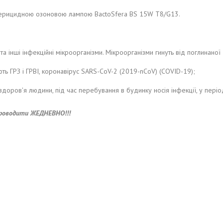
терицидною озоновою лампою BactoSfera BS 15W T8/G13.
ори та інші інфекційні мікроорганізми. Мікроорганізми гинуть від поглин
ють ГРЗ і ГРВІ, коронавірус SARS-CoV-2 (2019-nCoV) (COVID-19);
оров'я людини, під час перебування в будинку носія інфекції, у період
 проводити ЖЕДНЕВНО!!!