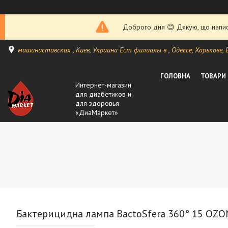
Доброго дня 😊 Дякую, що написа
машинистовская , Киев, Украина Ест филиалы в , Одессе, Харькове, Ви
ГОЛОВНА
ТОВАРИ
Интернет-магазин
для диабетиков и
для здоровья
«ДиаМаркет»
Бактерицидна лампа BactoSfera 360° 15 OZO