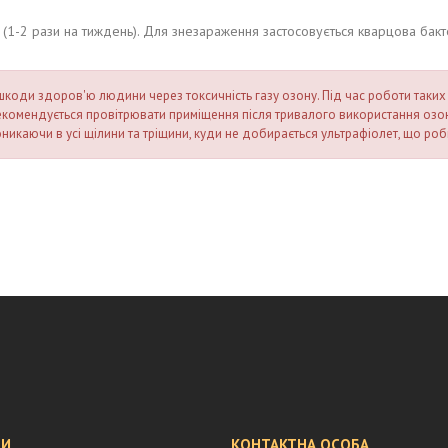
(1-2 рази на тиждень). Для знезараження застосовується кварцова бакт
ди здоров'ю людини через токсичність газу озону. Під час роботи таких л
Рекомендується провітрювати приміщення після тривалого використання озо
никаючи в усі щілини та тріщини, куди не добирається ультрафіолет, що ро