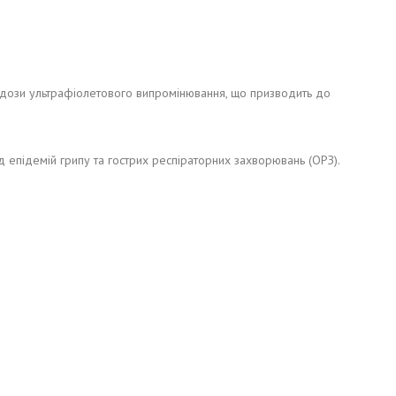
аної дози ультрафіолетового випромінювання, що призводить до
 епідемій грипу та гострих респіраторних захворювань (ОРЗ).