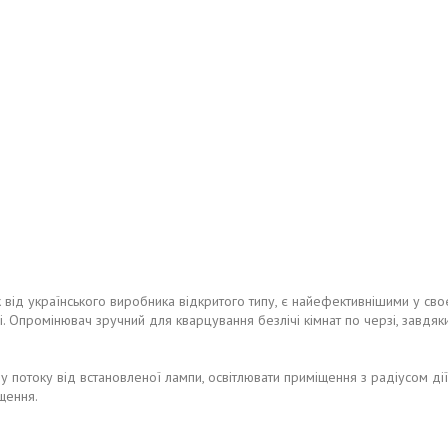
k
від українського виробника відкритого типу, є найефективнішими у св
 Опромінювач зручний для кварцування безлічі кімнат по черзі, завдяки 
отоку від встановленої лампи, освітлювати приміщення з радіусом дії н
іщення.