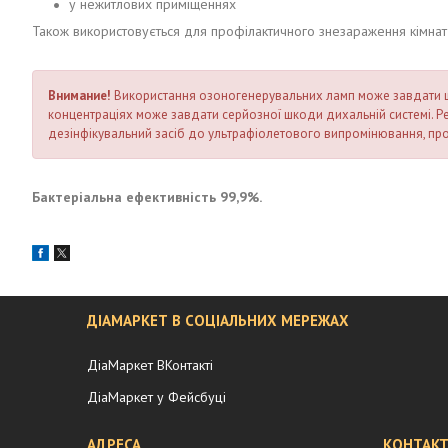
у нежитлових приміщеннях
Також використовується для профілактичного знезараження кімнат 
Внимание!
Використання озоногенерувальних ламп може завдати шко
концентраціях може завдати серйозної шкоди дихальній системі. 
дезінфікувальний засіб до ультрафіолетового випромінювання, про
Бактеріальна ефективність 99,9%.
ДІАМАРКЕТ В СОЦІАЛЬНИХ МЕРЕЖАХ
ДіаМаркет ВКонтакті
ДіаМаркет у Фейсбуці