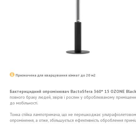
Призначена для кварцування кімнат до 20 м2
Бактерицидний опромінювач BactoSfera 360° 15
OZONE Blac
повного браку людей, звірів і рослин у оброблюваному приміщенні.
до мобільності.
Тонка стійка лампотримача, що не перешкоджає ультрафіолетовому п
опромінення, а отже, збільшується ефективність оброблення прим