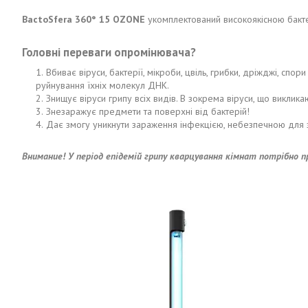
BactoSfera 360° 15 OZONE
укомплектований високоякісною бак
Головні переваги опромінювача?
Вбиває віруси, бактерії, мікроби, цвіль, грибки, дріжджі, сп
руйнування їхніх молекул ДНК.
Знищує віруси грипу всіх видів. В зокрема віруси, що виклика
Знезаражує предмети та поверхні від бактерій!
Дає змогу уникнути зараження інфекцією, небезпечною для зд
Внимание! У період епідемій грипу кварцування кімнат потрібно