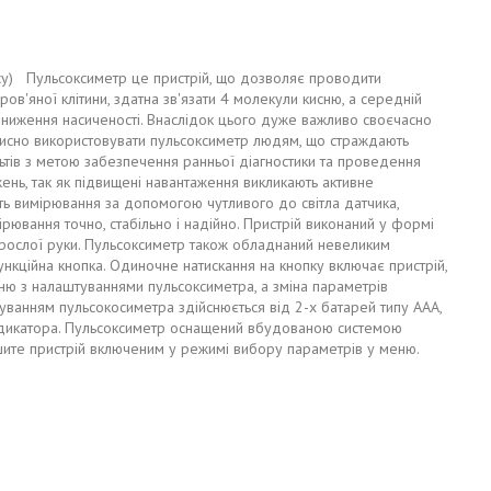
ульсу) Пульсоксиметр це пристрій, що дозволяє проводити
ров'яної клітини, здатна зв'язати 4 молекули кисню, а середній
 зниження насиченості. Внаслідок цього дуже важливо своєчасно
орисно використовувати пульсоксиметр людям, що страждають
льтів з метою забезпечення ранньої діагностики та проведення
ажень, так як підвищені навантаження викликають активне
ить вимірювання за допомогою чутливого до світла датчика,
рювання точно, стабільно і надійно. Пристрій виконаний у формі
 дорослої руки. Пульсоксиметр також обладнаний невеликим
кційна кнопка. Одиночне натискання на кнопку включає пристрій,
еню з налаштуваннями пульсоксиметра, а зміна параметрів
уванням пульсокосиметра здійснюється від 2-х батарей типу ААА,
індикатора. Пульсоксиметр оснащений вбудованою системою
ишите пристрій включеним у режимі вибору параметрів у меню.