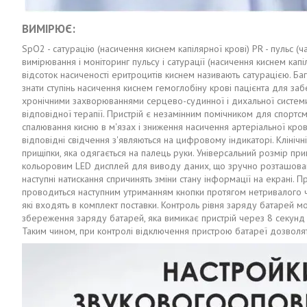
ВИМІРЮЄ:
SpO2 - сатурацію (насичення киснем капілярної крові) PR - пульс (
вимірювання і моніторинг пульсу і сатурації (насичення киснем кап
відсоток насиченості еритроцитів киснем називають сатурацією. Б
знати ступінь насичення киснем гемоглобіну крові пацієнта для з
хронічними захворюваннями серцево-судинної і дихальної системи, 
відповідної терапії. Пристрій є незамінним помічником для спортсм
спалювання кисню в м'язах і зниження насичення артеріальної кров
відповідні свідчення з'являються на цифровому індикаторі. Клініч
прищіпки, яка одягається на палець руки. Універсальний розмір пр
кольоровим LED дисплей для виводу даних, що зручно розташований
наступні натискання спричинять зміни стану інформації на екрані.
проводиться наступним утриманням кнопки протягом нетривалого ча
які входять в комплект поставки. Контроль рівня заряду батарей
збереження заряду батарей, яка вимикає пристрій через 8 секунд 
Таким чином, при контролі відключення пристрою батареї дозволя