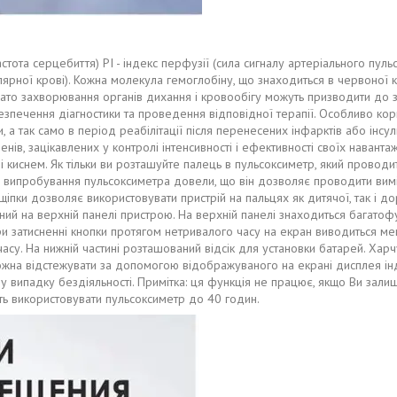
частота серцебиття) PI - індекс перфузії (сила сигналу артеріального п
ілярної крові). Кожна молекула гемоглобіну, що знаходиться в червоної к
агато захворювання органів дихання і кровообігу можуть призводити до
абезпечення діагностики та проведення відповідної терапії. Особливо к
а так само в період реабілітації після перенесених інфарктів або інсу
енів, зацікавлених у контролі інтенсивності і ефективності своїх навант
і киснем. Як тільки ви розташуйте палець в пульсоксиметр, який провод
ні випробування пульсоксиметра довели, що він дозволяє проводити вимі
ищіпки дозволяє використовувати пристрій на пальцях як дитячої, так і
 на верхній панелі пристрою. На верхній панелі знаходиться багатофун
 При затисненні кнопки протягом нетривалого часу на екран виводиться м
су. На нижній частині розташований відсік для установки батарей. Харч
 можна відстежувати за допомогою відображуваного на екрані дисплея 
у випадку бездіяльності. Примітка: ця функція не працює, якщо Ви зал
ть використовувати пульсоксиметр до 40 годин.