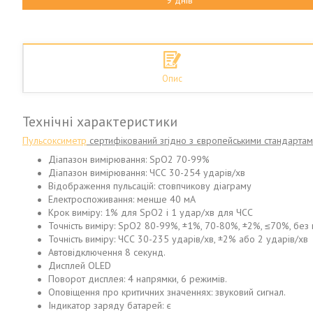
9 днів
Опис
Технічні характеристики
Пульсоксиметр
сертифікований згідно з європейськими стандартам
Діапазон вимірювання: SpO2 70-99%
Діапазон вимірювання: ЧСС 30-254 ударів/хв
Відображення пульсацій: стовпчикову діаграму
Електроспоживання: менше 40 мА
Крок виміру: 1% для SpO2 і 1 удар/хв для ЧСС
Точність виміру: SpO2 80-99%, ±1%, 70-80%, ±2%, ≤70%, без
Точність виміру: ЧСС 30-235 ударів/хв, ±2% або 2 ударів/хв
Автовідключення 8 секунд.
Дисплей OLED
Поворот дисплея: 4 напрямки, 6 режимів.
Оповіщення про критичних значеннях: звуковий сигнал.
Індикатор заряду батарей: є