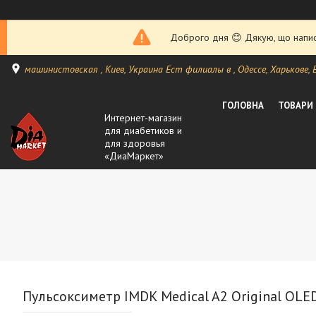
Доброго дня 😊 Дякую, що написа
машинистовская , Киев, Украина Ест филиалы в , Одессе, Харькове, Ви
ГОЛОВНА
ТОВАРИ
Интернет-магазин
для диабетиков и
для здоровья
«ДиаМаркет»
Пульсоксиметр IMDK Medical A2 Original OLE