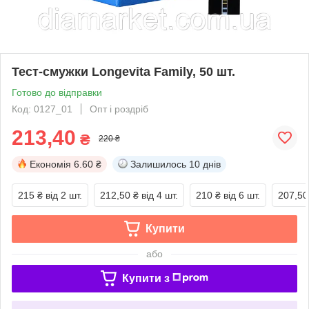
Тест-смужки Longevita Family, 50 шт.
Готово до відправки
Код: 0127_01
Опт і роздріб
213,40
₴
220 ₴
Економія
6.60 ₴
Залишилось
10 днів
215 ₴
від 2 шт.
212,50 ₴
від 4 шт.
210 ₴
від 6 шт.
207,50
Купити
або
Купити з