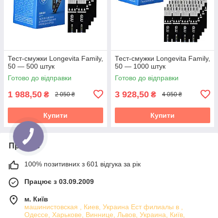
Тест-смужки Longevita Family,
Тест-смужки Longevita Family,
50 — 500 штук
50 — 1000 штук
Готово до відправки
Готово до відправки
1 988,50
3 928,50
₴
₴
2 050 ₴
4 050 ₴
Купити
Купити
Про нас
100% позитивних з 601 відгука за рік
Працює з 03.09.2009
м. Київ
машинистовская , Киев, Украина Ест филиалы в ,
Одессе, Харькове, Виннице, Львов, Украина, Київ,