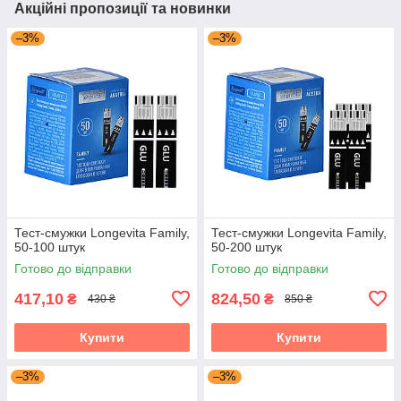
Акційні пропозиції та новинки
–3%
–3%
Тест-смужки Longevita Family,
Тест-смужки Longevita Family,
50-100 штук
50-200 штук
Готово до відправки
Готово до відправки
417,10
824,50
₴
₴
430 ₴
850 ₴
Купити
Купити
–3%
–3%