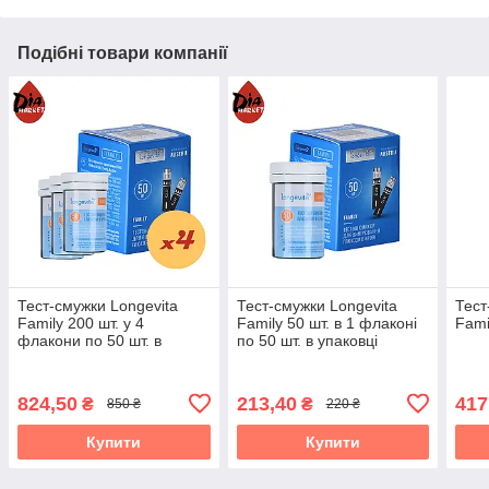
Подібні товари компанії
Тест-смужки Longevita
Тест-смужки Longevita
Тест
Family 200 шт. у 4
Family 50 шт. в 1 флаконі
Fami
флакони по 50 шт. в
по 50 шт. в упаковці
пакованні
824,50
213,40
417
₴
₴
850 ₴
220 ₴
Купити
Купити