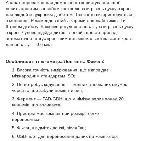
Апарат переважно для домашнього користування, щоб
досить простим способом контролювати рівень цукру в крові
для людей із цукровим діабетом. Так часто використовується і
в медицині. Рекомендований лікарями для діабетиків з I и
II типом діабету. Важливо регулярно аналізувати рівень цукру
в крові. Чудово підійде дитині, легкий і просто прилад,
автоматично втягує кров і вимагає мінімальної кількості крові
для аналізу — 0.6 мкл.
Особливості глюкометра Лонгевіта Фемелі:
Висока точність вимірювання, що відповідає
міжнародним стандартам ISO;
Не потребує кодування — жодних зіпсованих смужок
через те, що забули поміняти чип;
Фермент — FAD-GDH, що мінімізує вплив понад 20
чинників, що впливають;
Пристрій має компактний розмір і легко
переноситься.
Фіксація відміток до їжі, після їди;
USB-порт для перенесення даних на комп'ютер;