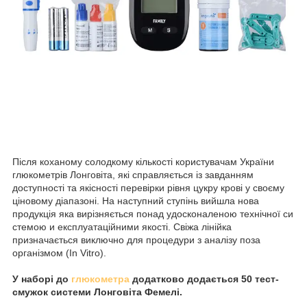
Після коханому солодкому кількості користувачам України
глюкометрів Лонговіта, які справляється із завданням
доступності та якісності перевірки рівня цукру крові у своєму
ціновому діапазоні. На наступний ступінь вийшла нова
продукція яка вирізняється понад удосконаленою технічної си
стемою и експлуатаційними якості. Свіжа лінійка
призначається виключно для процедури з аналізу поза
організмом (In Vitro).
У наборі до
глюкометра
додатково додається 50 тест-
смужок системи Лонговіта Фемелі.