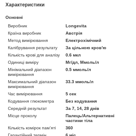
Характеристики
Основні
Виробник
Longevita
Країна виробник
Австрія
Метод вимірювання
Електрохімічний
Калібрування результату
За цільною кров'ю
Кількість крові для аналізу
0.6 мкл
Одиниці виміру
Мг/дл, Ммоль/л
Мінімальний діапазон
0.5 ммоль/л
вимірювання
Максимальний діапазон
33.3 ммоль/л
вимірювання
Час вимірювання
5 сек
Кодування глюкометра
Без кодування
Середній результат
За 7, 14, 28 днів
Місце проколу
Палець/Альтернативні
частини тіла
Кількість комірок пам'яті
360
Гарантійний термін
6 міс