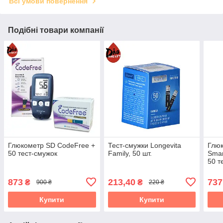
Всі умови повернення
Подібні товари компанії
Глюкометр SD CodeFree +
Тест-смужки Longevita
Глюк
50 тест-смужок
Family, 50 шт.
Smar
50 т
873
213,40
737
₴
₴
900 ₴
220 ₴
Купити
Купити