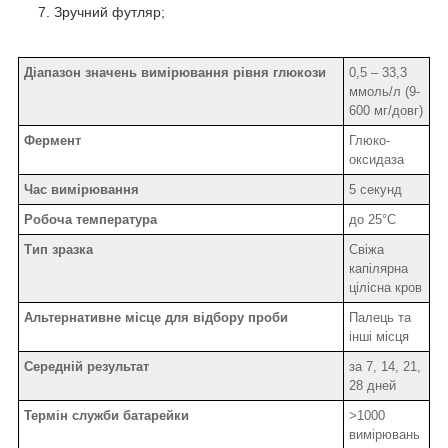
Зручний футляр;
Діапазон значень вимірювання рівня глюкози
0,5 – 33,3
ммоль/л (9-
600 мг/довг)
Фермент
Глюко-
оксидаза
Час вимірювання
5 секунд
Робоча температура
до 25°С
Тип зразка
Свіжа
капілярна
цілісна кров
Альтернативне місце для відбору проби
Палець та
інші місця
Середній результат
за 7, 14, 21,
28 дней
Термін служби батарейки
>1000
вимірювань