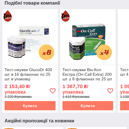
Подібні товари компанії
Тест-смужки GlucoDr 400
Тест-смужки Він-Кол
Тест
шт. в 16 флаконах по 25
Екстра (On-Call Extra) 200
шт 4
шт. в упаковці
шт. у 8 флаконах по 25 шт.
в упаковці
2 153,40
1 367,70
1 0
₴/
₴/
упаковка
упаковка
упа
2 220 ₴/упаковка
1 410 ₴/упаковка
1 130
Купити
Купити
Акційні пропозиції та новинки