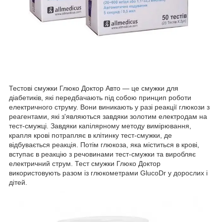
Тестові смужки Глюко Доктор Авто — це смужки для
діабетиків, які передбачають під собою принцип роботи
електричного струму. Вони виникають у разі реакції глюкози з
реагентами, які з'являються завдяки золотим електродам на
тест-смужці. Завдяки капілярному методу вимірювання,
крапля крові потрапляє в клітинку тест-смужки, де
відбувається реакція. Потім глюкоза, яка міститься в крові,
вступає в реакцію з речовинами тест-смужки та виробляє
електричний струм. Тест смужки Глюко Доктор
використовують разом із глюкометрами GlucoDr у дорослих і
дітей.