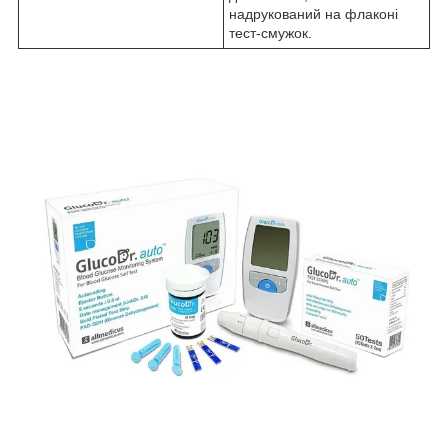
надрукований на флаконі
тест-смужок.