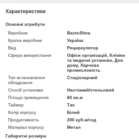
Характеристики
Основні атрибути
Виробник
BactoSfera
Країна виробник
Україна
Вид
Рециркулятор
Сфера використання
Офіси організацій, Клініки
та медичні установи, Для
дому, Харчова
промисловість
Тип встановлення
Стаціонарний
обладнання
Спосіб установки
Настінний/стельовий
Площа приміщення
60 кв.м
Таймер
Так
Колір корпусу
Білий
Продуктивність
200 куб.м/год
Матеріал корпусу
Метал
Габаритні розміри