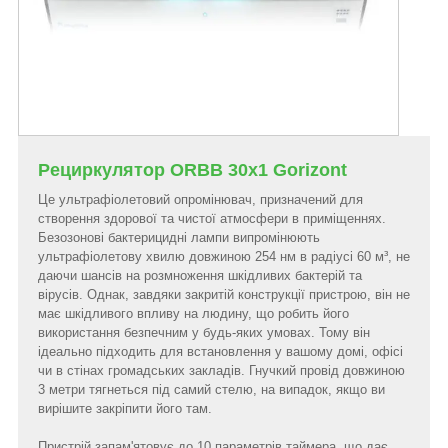
Рециркулятор ORBB 30x1 Gorizont
Це ультрафіолетовий опромінювач, призначений для
створення здорової та чистої атмосфери в приміщеннях.
Безозонові бактерицидні лампи випромінюють
ультрафіолетову хвилю довжиною 254 нм в радіусі 60 м³, не
даючи шансів на розмноження шкідливих бактерій та
вірусів. Однак, завдяки закритій конструкції пристрою, він не
має шкідливого впливу на людину, що робить його
використання безпечним у будь-яких умовах. Тому він
ідеально підходить для встановлення у вашому домі, офісі
чи в стінах громадських закладів. Гнучкий провід довжиною
3 метри тягнеться під самий стелю, на випадок, якщо ви
вирішите закріпити його там.
Пристрій запам'ятовує до 10 параметрів таймера, що дає