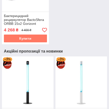
Бактерицидний
рециркулятор BactoSfera
ORBB 15х2 Gorizont
4 268
₴
4 400 ₴
Купити
Акційні пропозиції та новинки
–3%
–3%