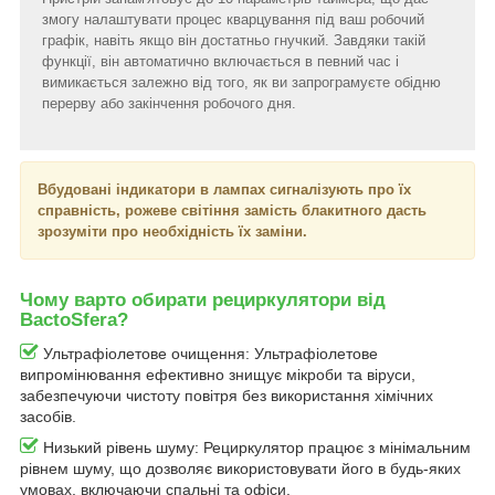
змогу налаштувати процес кварцування під ваш робочий
графік, навіть якщо він достатньо гнучкий. Завдяки такій
функції, він автоматично включається в певний час і
вимикається залежно від того, як ви запрограмуєте обідню
перерву або закінчення робочого дня.
Вбудовані індикатори в лампах сигналізують про їх
справність, рожеве світіння замість блакитного дасть
зрозуміти про необхідність їх заміни.
Чому варто обирати рециркулятори від
BactoSfera?
Ультрафіолетове очищення: Ультрафіолетове
випромінювання ефективно знищує мікроби та віруси,
забезпечуючи чистоту повітря без використання хімічних
засобів.
Низький рівень шуму: Рециркулятор працює з мінімальним
рівнем шуму, що дозволяє використовувати його в будь-яких
умовах, включаючи спальні та офіси.