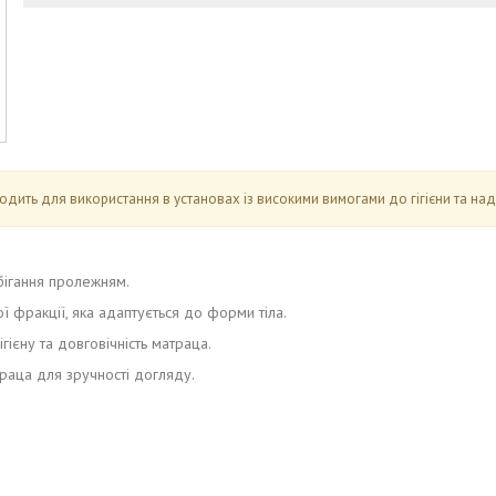
одить для використання в установах із високими вимогами до гігієни та наді
бігання пролежням.
ї фракції, яка адаптується до форми тіла.
гієну та довговічність матраца.
раца для зручності догляду.