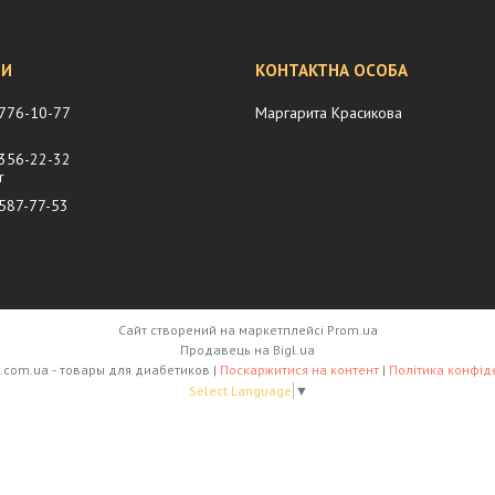
 776-10-77
Маргарита Красикова
 356-22-32
r
 587-77-53
Сайт створений на маркетплейсі
Prom.ua
Продавець на Bigl.ua
diamarket.com.ua - товары для диабетиков |
Поскаржитися на контент
|
Політика конфід
Select Language
▼