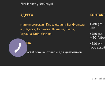
ДіаМаркет у Фейсбуці
+380 (93)
машинистовская , Киев, Украина Ест филиалы
Life
в , Одессе, Харькове, Виннице, Львов,
Украина, Київ, Україна
+380 (66)
MTC - Vibe
+380 (44)
городской
diamarket.com.ua - товары для диабетиков