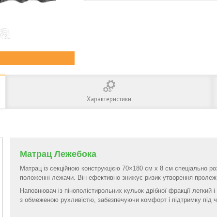
Характеристики
Матрац Лежебока
Матрац із секційною конструкцією 70×180 см х 8 см спеціально р
положенні лежачи. Він ефективно знижує ризик утворення пролежні
Наповнювач із пінополістирольних кульок дрібної фракції легкий і
з обмеженою рухливістю, забезпечуючи комфорт і підтримку під ч