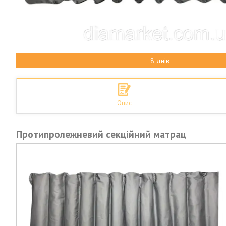
8 днів
Опис
Протипролежневий секційний матрац