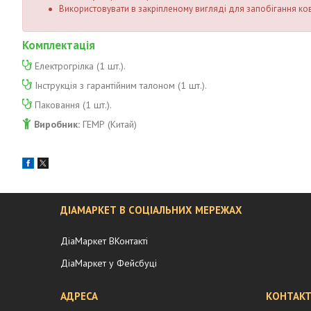
Використовувати в закріпленому вигляді для запобігання ко
Комплектація
Електрогрілка (1 шт.).
Інструкція з гарантійним талоном (1 шт.).
Паковання (1 шт.).
Виробник:
ГЕМР (Китай)
ДІАМАРКЕТ В СОЦІАЛЬНИХ МЕРЕЖАХ
ДіаМаркет ВКонтакті
ДіаМаркет у Фейсбуці