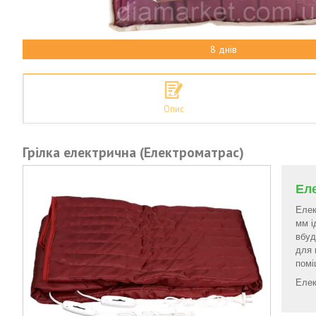
8 днів
Опис
Грілка електрична (Електроматрас)
Еле
Елек
мм і
вбуд
для 
помі
Елек