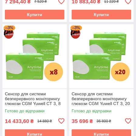
7 294,40
10 883,40
₴
₴
7 520 ₴
11 220 ₴
Купити
Купити
–3%
–3%
Сенсор для системи
Сенсор для системи
безперервного моніторингу
безперервного моніторингу
глюкози CGM Yuwell CT 3, 8
глюкози CGM Yuwell CT 3, 20
пак.
пак.
Готово до відправки
Готово до відправки
14 433,60
35 696
₴
₴
14 880 ₴
36 800 ₴
Купити
Купити