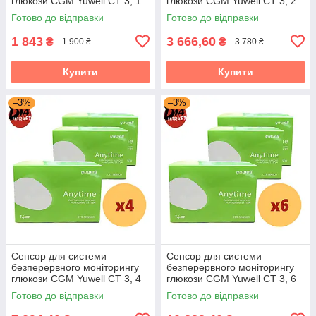
глюкози CGM Yuwell CT 3, 1
глюкози CGM Yuwell CT 3, 2
пак.
пак.
Готово до відправки
Готово до відправки
1 843
3 666,60
₴
₴
1 900 ₴
3 780 ₴
Купити
Купити
–3%
–3%
Сенсор для системи
Сенсор для системи
безперервного моніторингу
безперервного моніторингу
глюкози CGM Yuwell CT 3, 4
глюкози CGM Yuwell CT 3, 6
пак.
пак.
Готово до відправки
Готово до відправки