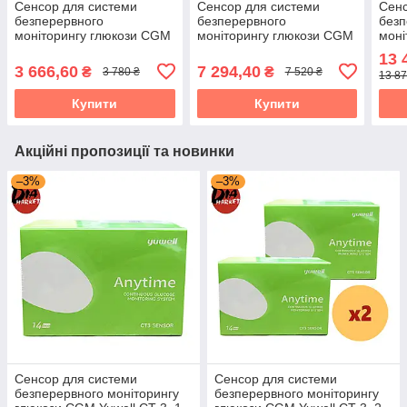
Сенсор для системи
Сенсор для системи
Сенс
безперервного
безперервного
безп
моніторингу глюкози CGM
моніторингу глюкози CGM
моні
Yuwell CT 3, 2 пак.
Yuwell CT 3, 4 пак.
Yuwe
13 
1 тр
3 666,60
7 294,40
₴
₴
3 780 ₴
7 520 ₴
13 87
Купити
Купити
Акційні пропозиції та новинки
–3%
–3%
Сенсор для системи
Сенсор для системи
безперервного моніторингу
безперервного моніторингу