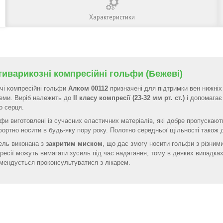
Характеристики
иварикозні компресійні гольфи (Бежеві)
чі компресійні гольфи
Алком 00112
призначені для підтримки вен нижніх 
еми. Виріб належить до
II класу компресії (23-32 мм рт. ст.)
і допомагає
до серця.
фи виготовлені із сучасних еластичних матеріалів, які добре пропускають
ортно носити в будь-яку пору року. Полотно середньої щільності також д
ль виконана з
закритим миском
, що дає змогу носити гольфи з різним
ресії можуть вимагати зусиль під час надягання, тому в деяких випадка
мендується проконсультуватися з лікарем.