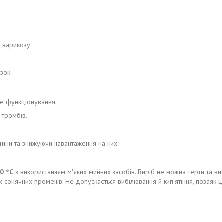
я варикозу.
зок.
е функціонування.
 тромбів.
дини та знижуючи навантаження на них.
0 °C
з використанням м'яких мийних засобів. Виріб не можна терти та в
их сонячних променів. Не допускається вибілювання й кип'ятіння, позаяк