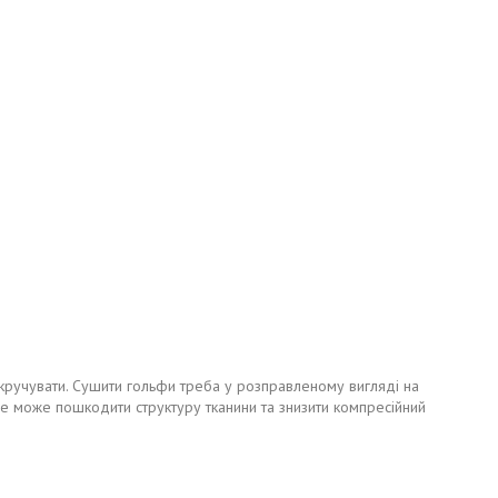
икручувати. Сушити гольфи треба у розправленому вигляді на
 це може пошкодити структуру тканини та знизити компресійний