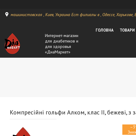
машинистовская , Киев, Украина Ест филиалы в , Одессе, Харькове, Ви
ГОЛОВНА
ТОВАРИ
Интернет-магазин
для диабетиков и
для здоровья
«ДиаМаркет»
Компресійні гольфи Алком, клас II, бежеві, з 
–3