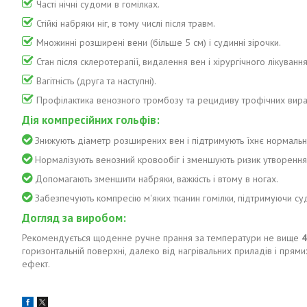
Часті нічні судоми в гомілках.
Стійкі набряки ніг, в тому числі після травм.
Множинні розширені вени (більше 5 см) і судинні зірочки.
Стан після склеротерапії, видалення вен і хірургічного лікуванн
Вагітність (друга та наступні).
Профілактика венозного тромбозу та рецидиву трофічних вира
Дія компресійних гольфів:
Знижують діаметр розширених вен і підтримують їхнє нормальн
Нормалізують венозний кровообіг і зменшують ризик утворення
Допомагають зменшити набряки, важкість і втому в ногах.
Забезпечують компресію м'яких тканин гомілки, підтримуючи су
Догляд за виробом:
Рекомендується щоденне ручне прання за температури не вище
4
горизонтальній поверхні, далеко від нагрівальних приладів і прям
ефект.