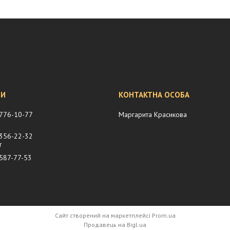
 776-10-77
Маргарита Красикова
 356-22-32
r
 587-77-53
Сайт створений на маркетплейсі
Prom.ua
Продавець на Bigl.ua