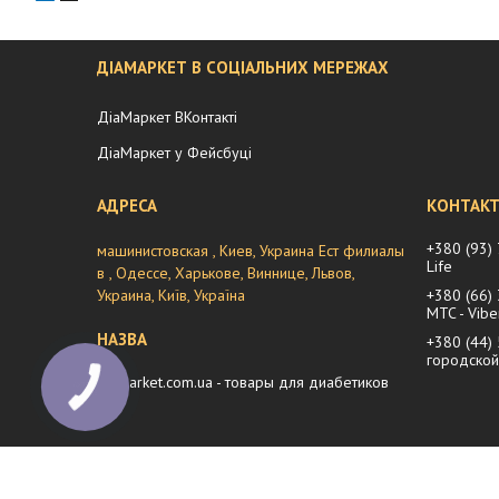
ДІАМАРКЕТ В СОЦІАЛЬНИХ МЕРЕЖАХ
ДіаМаркет ВКонтакті
ДіаМаркет у Фейсбуці
+380 (93)
машинистовская , Киев, Украина Ест филиалы
Life
в , Одессе, Харькове, Виннице, Львов,
Украина, Київ, Україна
+380 (66)
MTC - Vibe
+380 (44)
городской
diamarket.com.ua - товары для диабетиков