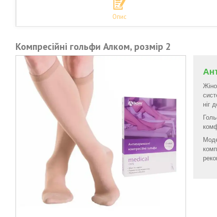
Опис
Компресійні гольфи Алком, розмір 2
Ант
Жіно
сист
ніг 
Голь
комф
Моде
комп
реко