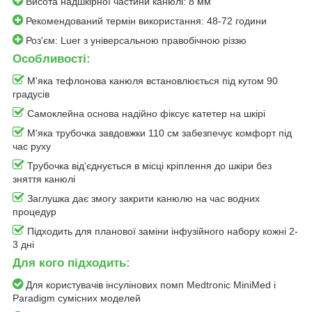
Висота надшкірної частини канюлі: 8 мм
Рекомендований термін використання: 48-72 години
Роз'єм: Luer з універсальною правобічною різзю
Особливості:
М'яка тефлонова канюля встановлюється під кутом 90
градусів
Самоклейна основа надійно фіксує катетер на шкірі
М'яка трубочка завдовжки 110 см забезпечує комфорт під
час руху
Трубочка від'єднується в місці кріплення до шкіри без
зняття канюлі
Заглушка дає змогу закрити канюлю на час водних
процедур
Підходить для планової заміни інфузійного набору кожні 2-
3 дні
Для кого підходить:
Для користувачів інсулінових помп Medtronic MiniMed і
Paradigm сумісних моделей