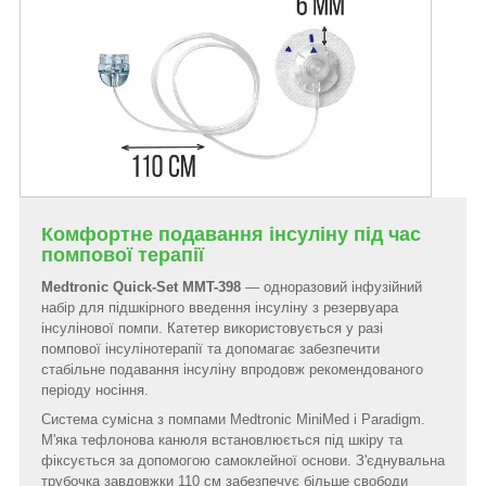
Комфортне подавання інсуліну під час
помпової терапії
Medtronic Quick-Set MMT-398
— одноразовий інфузійний
набір для підшкірного введення інсуліну з резервуара
інсулінової помпи. Катетер використовується у разі
помпової інсулінотерапії та допомагає забезпечити
стабільне подавання інсуліну впродовж рекомендованого
періоду носіння.
Система сумісна з помпами Medtronic MiniMed і Paradigm.
М'яка тефлонова канюля встановлюється під шкіру та
фіксується за допомогою самоклейної основи. З'єднувальна
трубочка завдовжки 110 см забезпечує більше свободи