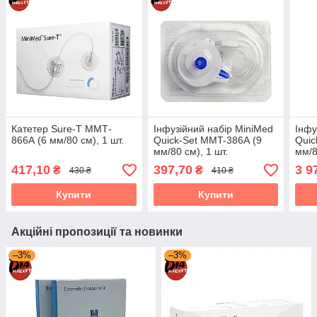
Катетер Sure-T ММТ-
Інфузійний набір MiniMed
Інфу
866А (6 мм/80 см), 1 шт.
Quick-Set MMT-386А (9
Quic
мм/80 см), 1 шт.
мм/8
417,10
397,70
3 9
₴
₴
430 ₴
410 ₴
Купити
Купити
Акційні пропозиції та новинки
–3%
–3%