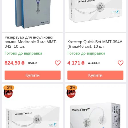
Резервуар для інсулінової
помпи Medtronic 3 мл MMT-
Катетер Quick-Set MMT-394А
342, 10 шт.
(6 мм/46 см), 10 шт.
Готово до відправки
Готово до відправки
824,50
4 171
₴
₴
850 ₴
4 300 ₴
Купити
Купити
–3%
–3%