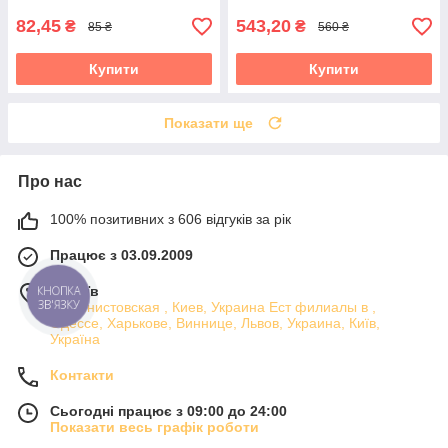
82,45
543,20
₴
₴
85 ₴
560 ₴
Купити
Купити
Показати ще
Про нас
100% позитивних з 606 відгуків за рік
Працює з 03.09.2009
КНОПКА
м. Київ
ЗВ'ЯЗКУ
машинистовская , Киев, Украина Ест филиалы в ,
Одессе, Харькове, Виннице, Львов, Украина, Київ,
Україна
Контакти
Сьогодні працює з 09:00 до 24:00
Показати весь графік роботи