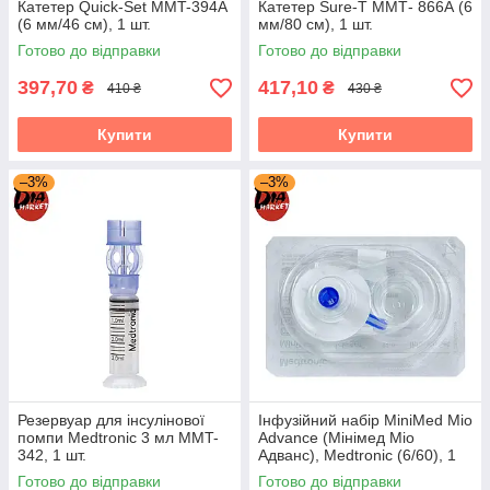
Катетер Quick-Set MMT-394А
Катетер Sure-T ММТ- 866А (6
(6 мм/46 см), 1 шт.
мм/80 см), 1 шт.
Готово до відправки
Готово до відправки
397,70
417,10
₴
₴
410 ₴
430 ₴
Купити
Купити
–3%
–3%
Резервуар для інсулінової
Інфузійний набір MiniMed Mio
помпи Medtronic 3 мл MMT-
Advance (Мінімед Міо
342, 1 шт.
Адванс), Medtronic (6/60), 1
шт.
Готово до відправки
Готово до відправки