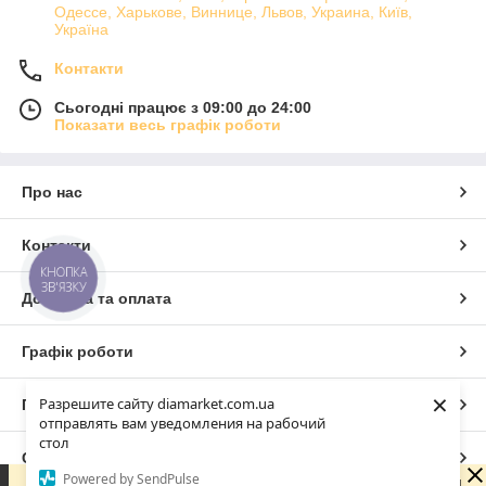
Одессе, Харькове, Виннице, Львов, Украина, Київ,
Україна
Контакти
Сьогодні працює з 09:00 до 24:00
Показати весь графік роботи
Про нас
Контакти
КНОПКА
ЗВ'ЯЗКУ
Доставка та оплата
Графік роботи
×
Разрешите сайту diamarket.com.ua
Повна версія сайту
отправлять вам уведомления на рабочий
стол
Сайт створено на маркетплейсі
Prom.ua
Powered by SendPulse
Доброго дня 😊 Дякую, що написали нам! Зараз магазин