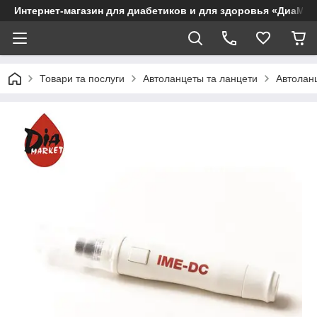
Интернет-магазин для диабетиков и для здоровья «ДиаМар
Товари та послуги
Автоланцеты та ланцети
Автолан