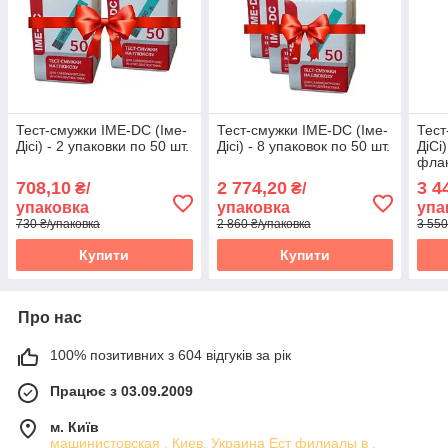
Тест-смужки IME-DC (Іме-
Тест-смужки IME-DC (Іме-
Тест
Дісі) - 2 упаковки по 50 шт.
Дісі) - 8 упаковок по 50 шт.
ДіСі
флак
упак
708,10
2 774,20
3 4
₴/
₴/
упаковка
упаковка
упа
730 ₴/упаковка
2 860 ₴/упаковка
3 550
Купити
Купити
Про нас
100% позитивних з 604 відгуків за рік
Працює з 03.09.2009
м. Київ
машинистовская , Киев, Украина Ест филиалы в ,