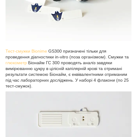
Тест-смужки Bionime
GS300 призначені тільки для
проведення діагностики in-vitro (поза організмом). Смужки та
глюкометр
Біонайм ГС 300 проводять аналіз завдяки
вимірюванню цукру в цілісній капілярній крові та отримані
результати системою Біонайм, є еквівалентними отриманим
під час лабораторних досліджень. У наборі 4 флакони (по 25
тест-смужок).