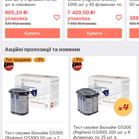
шт. в пакованні
1000 шт. у 40 флаконах по
50 ш
25 шт. в пакованні
шт. 
805,10
7 420,50
₴/
₴/
388
упаковка
упаковка
830 ₴/упаковка
7 650 ₴/упаковка
400 ₴
Купити
Купити
Акційні пропозиції та новинки
Топ продажів
–3%
–3%
Тест-смужки Біонайм GS300
(Rightest GS300) 200 шт. у 8
Тест-смужки Біонайм GS300
флаконах по 25 шт. в
(Rightest GS300) 50 шт. у 2