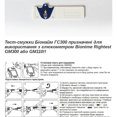
Тест-смужки Біонайм ГС300 призначені для
використання з глюкометром Bionime Rightest
GM300 або GM110!!