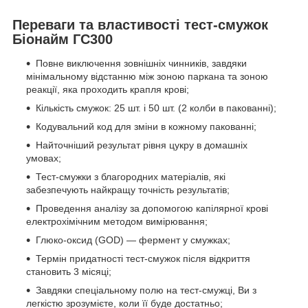
Переваги та властивості тест-смужок
Біонайм ГС300
Повне виключення зовнішніх чинників, завдяки
мінімальному відстанню між зоною паркана та зоною
реакції, яка проходить крапля крові;
Кількість смужок: 25 шт. і 50 шт. (2 колби в пакованні);
Кодувальний код для зміни в кожному пакованні;
Найточніший результат рівня цукру в домашніх
умовах;
Тест-смужки з благородних матеріалів, які
забезпечують найкращу точність результатів;
Проведення аналізу за допомогою капілярної крові
електрохімічним методом вимірювання;
Глюко-оксид (GOD) — фермент у смужках;
Термін придатності тест-смужок після відкриття
становить 3 місяці;
Завдяки спеціальному полю на тест-смужці, Ви з
легкістю зрозумієте, коли її буде достатньо;