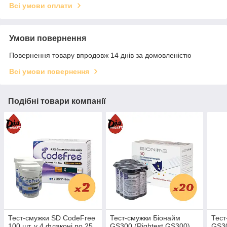
Всі умови оплати
Умови повернення
Повернення товару впродовж 14 днів за домовленістю
Всі умови повернення
Подібні товари компанії
Тест-смужки SD CodeFree
Тест-смужки Біонайм
Тест
100 шт. у 4 флаконі по 25
GS300 (Rightest GS300)
GS30