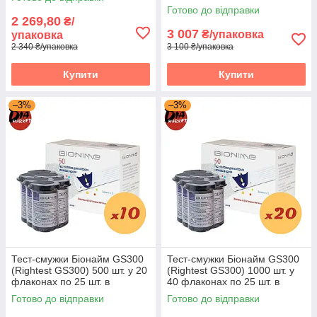
упаковці
Готово до відправки
2 269,80
₴/
3 007
₴/упаковка
упаковка
2 340 ₴/упаковка
3 100 ₴/упаковка
Купити
Купити
–3%
–3%
Тест-смужки Біонайм GS300
Тест-смужки Біонайм GS300
(Rightest GS300) 500 шт. у 20
(Rightest GS300) 1000 шт. у
флаконах по 25 шт. в
40 флаконах по 25 шт. в
пакованні
пакованні
Готово до відправки
Готово до відправки