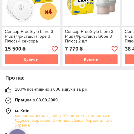
Сенсор FreeStyle Libre 3
Сенсор FreeStyle Libre 3
Сенс
Plus (Фристайл Лібре 3
Plus (Фристайл Либре 3
Plus
Плюс) 4 сенсора
Плюс) 2 шт.
Плюс
15 500
7 770
38 
₴
₴
Купити
Купити
Про нас
100% позитивних з 606 відгуків за рік
Працює з 03.09.2009
м. Київ
машинистовская , Киев, Украина Ест филиалы в ,
Одессе, Харькове, Виннице, Львов, Украина, Київ,
Україна