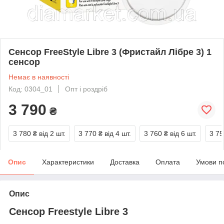
Сенсор FreeStyle Libre 3 (Фристайл Лібре 3) 1
сенсор
Немає в наявності
Код: 0304_01
Опт і роздріб
3 790
₴
3 780 ₴
від 2 шт.
3 770 ₴
від 4 шт.
3 760 ₴
від 6 шт.
3 75
Опис
Характеристики
Доставка
Оплата
Умови п
Опис
Сенсор Freestyle Libre 3