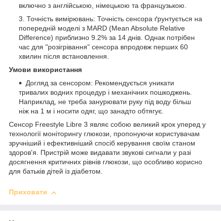
включно з англійською, німецькою та французькою.
Точність вимірювань: Точність сенсора ґрунтується на
попередній моделі з MARD (Mean Absolute Relative
Difference) приблизно 9.2% за 14 днів. Однак потрібен
час для "розігрівання" сенсора впродовж перших 60
хвилин після встановлення.
Умови використання
Догляд за сенсором: Рекомендується уникати
тривалих водних процедур і механічних пошкоджень.
Наприклад, не треба занурювати руку під воду більш
ніж на 1 м і носити одяг, що занадто обтягує.
Сенсор Freestyle Libre 3 являє собою великий крок уперед у
технології моніторингу глюкози, пропонуючи користувачам
зручніший і ефективніший спосіб керування своїм станом
здоров'я. Пристрій може видавати звукові сигнали у разі
досягнення критичних рівнів глюкози, що особливо корисно
для батьків дітей із діабетом.
Приховати