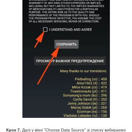
Крок 7.
Далі у вікні "Choose Data Source" зі списку вибираємо