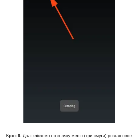
Крок 9.
Далі клікаємо по значку меню (три смуги) розташовне