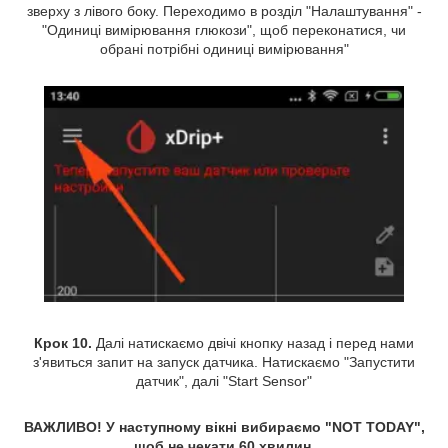
зверху з лівого боку. Переходимо в розділ "Налаштування" -
"Одиниці вимірювання глюкози", щоб переконатися, чи
обрані потрібні одиниці вимірювання"
Крок 10.
Далі натискаємо двічі кнопку назад і перед нами
з'явиться запит на запуск датчика. Натискаємо "Запустити
датчик", далі "Start Sensor"
ВАЖЛИВО! У наступному вікні вибираємо "NOT TODAY",
щоб не чекати 60 хвилин.