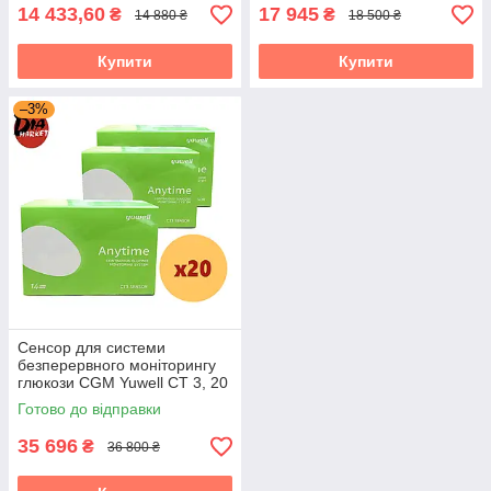
14 433,60
17 945
₴
₴
14 880 ₴
18 500 ₴
Купити
Купити
–3%
Сенсор для системи
безперервного моніторингу
глюкози CGM Yuwell CT 3, 20
пак.
Готово до відправки
35 696
₴
36 800 ₴