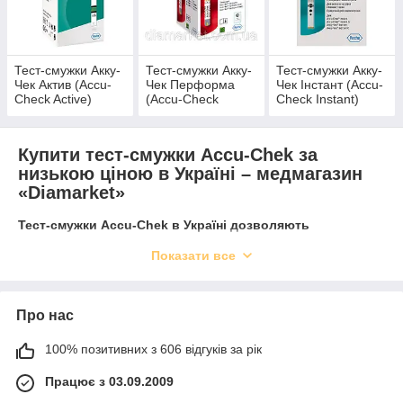
моделей. Доступні ціни на
продукцію та вигідні
умови для оптових
покупок.
Тест-смужки Акку-
Тест-смужки Акку-
Тест-смужки Акку-
Чек Актив (Accu-
Чек Перформа
Чек Інстант (Accu-
Check Active)
(Accu-Check
Check Instant)
Перейти в каталог
Performa)
Купити тест-смужки Accu-Chek за
низькою ціною в Україні – медмагазин
Найбільш затребувані товари з даної
«Diamarket»
категорії
Тест-смужки Accu-Chek в Україні дозволяють
діабетикові мінімізувати кількість відвідувань
Показати все
поліклініки при виконанні самоконтролю концентрації
цукру. Регулярні походи в лабораторії є справжньою
проблемою для сучасної людини, тому компактні
глюкометри та набори витратних матеріалів завжди
Про нас
повинні бути в аптечці людини, що страждає
ендокринними розладами.
100% позитивних з 606 відгуків за рік
Працює з 03.09.2009
Чому діабетики вибирають продукцію