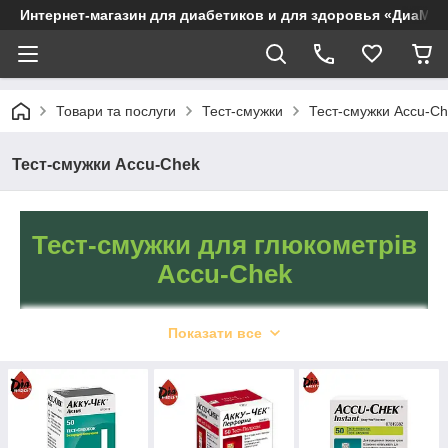
Интернет-магазин для диабетиков и для здоровья «ДиаМар
Товари та послуги
Тест-смужки
Тест-смужки Accu-C
Тест-смужки Accu-Chek
Тест-смужки для глюкометрів
Accu-Chek
Показати все
Якісні тест-смужки для
вимірювання глюкози.
Accu-Chek — надійна
допомога для діабетиків.
Підходять для
глюкометрів різних