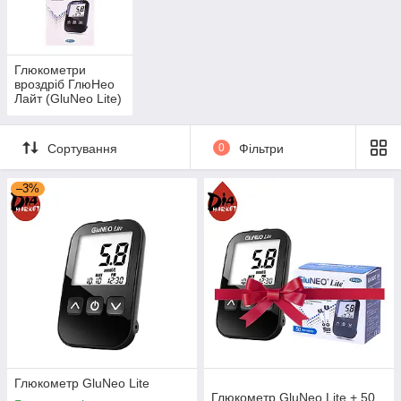
серед діабетиків.
Підходять для
домашнього
використання.
Глюкометри
вроздріб ГлюНео
Лайт (GluNeo Lite)
Перейти в каталог
Сортування
0
Фільтри
Плюси приборів для вимірювання
–3%
глюкози GluNeo
Для отримання результатів не потрібно
1
багато крові. Потрібно лише и 0,5 мкл.
Прилади «ГлюНео Лайт» відрізняються
2
високими обчислювальними здібностями.
Завдяки цьому можна дізнатися рівень
глюкози всього за 5 секунд.
Глюкометр GluNeo Lite
Глюкометр GluNeo Lite + 50
Пристрої мають спеціальну кнопку, при