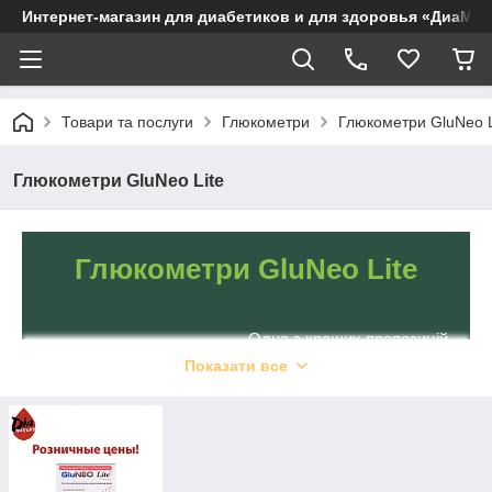
Интернет-магазин для диабетиков и для здоровья «ДиаМар
Товари та послуги
Глюкометри
Глюкометри GluNeo L
Глюкометри GluNeo Lite
Глюкометри GluNeo Lite
Одна з кращих пропозицій
на вітчизняному ринку.
Показати все
Глюкометри «ГлюНео
Лайт» відрізняються
простотою застосування,
точними результатами та
великим дисплеєм. Добре
зарекомендували себе