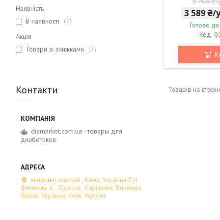
3 700 ₴
Наявність
3 589 ₴
В наявності
7
Готово до
0
Акція
Товари зі знижками
7
К
Контакти
diamarket.com.ua - товары для
диабетиков
машинистовская , Киев, Украина Ест
филиалы в , Одессе, Харькове, Виннице,
Львов, Украина, Київ, Україна