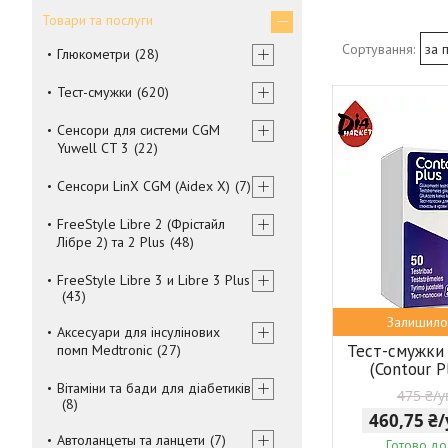
Товари та послуги
Глюкометри
28
Тест-смужки
620
Сенсори для системи CGM
Yuwell CT 3
22
Сенсори LinX CGM (Aidex X)
7
FreeStyle Libre 2 (Фрістайл
Лібре 2) та 2 Plus
48
FreeStyle Libre 3 и Libre 3 Plus
43
Залишило
Аксесуари для інсулінових
Тест-смужки
помп Medtronic
27
(Contour P
Вітаміни та бади для діабетиків
475 ₴/
8
460,75 ₴
Автоланцеты та ланцети
7
Готово до