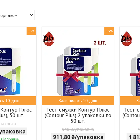
–3%
–3%
сь 10 днів
Залишилось 10 днів
З
 Контур Плюс
Тест-смужки Контур Плюс
Тест-
lus), 50 шт.
(Contour Plus) 2 упаковки по
(Contou
50 шт.
упаковка
940 ₴/упаковка
/упаковка
911,80 ₴/упаковка
1 8
 відправки