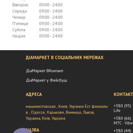
Вівторок
09:00
24:00
Середа
09:00
24:00
Четвер
09:00
24:00
Пʼятниця
09:00
24:00
Субота
09:00
24:00
Неділя
09:00
24:00
ДІАМАРКЕТ В СОЦІАЛЬНИХ МЕРЕЖАХ
ДіаМаркет ВКонтакті
ДіаМаркет у Фейсбуці
+380 (93)
машинистовская , Киев, Украина Ест филиалы
Life
в , Одессе, Харькове, Виннице, Львов,
Украина, Київ, Україна
+380 (66)
MTC - Vibe
+380 (44)