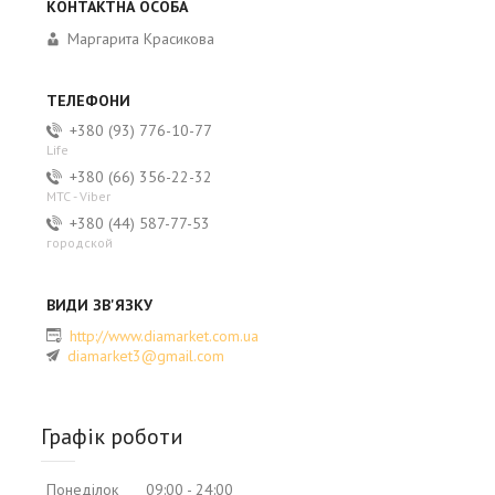
Маргарита Красикова
+380 (93) 776-10-77
Life
+380 (66) 356-22-32
MTC - Viber
+380 (44) 587-77-53
городской
http://www.diamarket.com.ua
diamarket3@gmail.com
Графік роботи
Понеділок
09:00
24:00