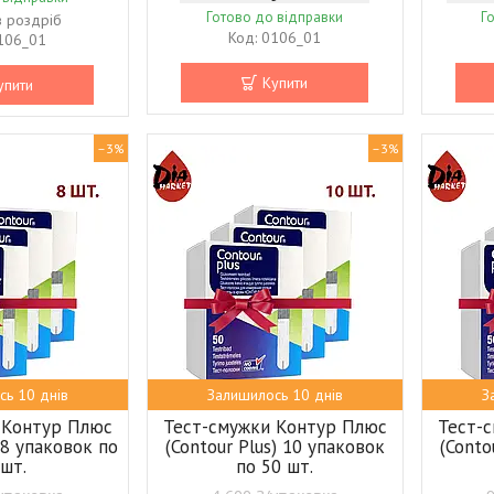
Готово до відправки
Г
в роздріб
0106_01
106_01
Купити
упити
–3%
–3%
сь 10 днів
Залишилось 10 днів
З
 Контур Плюс
Тест-смужки Контур Плюс
Тест-
) 8 упаковок по
(Contour Plus) 10 упаковок
(Conto
 шт.
по 50 шт.