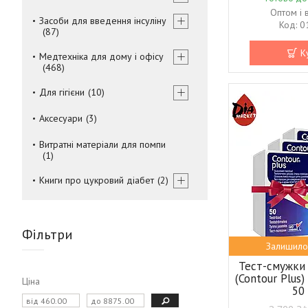
Оптом і 
Засоби для введення інсуліну
0
87
К
Медтехніка для дому і офісу
468
Для гігієни
10
Аксесуари
3
Витратні матеріали для помпи
1
Книги про цукровий діабет
2
Фільтри
Залишило
Тест-смужки
(Contour Plus
Ціна
50