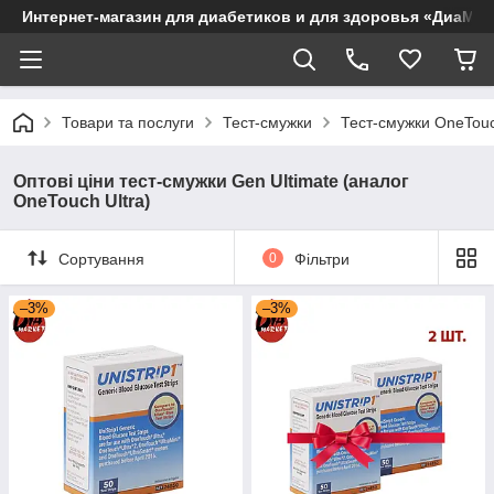
Интернет-магазин для диабетиков и для здоровья «ДиаМар
Товари та послуги
Тест-смужки
Тест-смужки OneTou
Оптові ціни тест-смужки Gen Ultimate (аналог
OneTouch Ultra)
Сортування
0
Фільтри
–3%
–3%