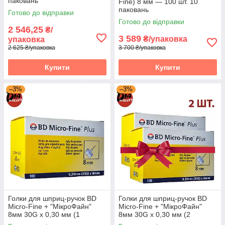
паковань
Fine) 8 мм — 100 шт. 10
паковань
Готово до відправки
Готово до відправки
2 546,25
₴/
3 589
₴/упаковка
упаковка
2 625 ₴/упаковка
3 700 ₴/упаковка
Купити
Купити
–3%
–3%
Голки для шприц-ручок BD
Голки для шприц-ручок BD
Micro-Fine + "МікроФайн"
Micro-Fine + "МікроФайн"
8мм 30G x 0,30 мм (1
8мм 30G x 0,30 мм (2
упаковка)
упаковки)