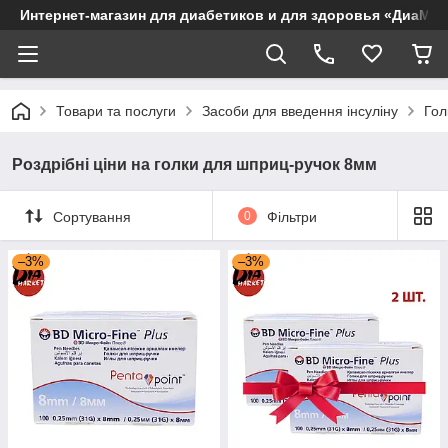
Интернет-магазин для диабетиков и для здоровья «ДиаМар
Товари та послуги
Засоби для введення інсуліну
Гол
Роздрібні ціни на голки для шприц-ручок 8мм
Сортування
0
Фільтри
–3%
–3%