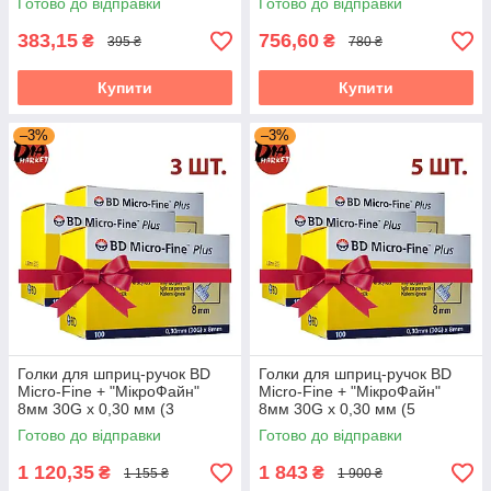
Готово до відправки
Готово до відправки
383,15
756,60
₴
₴
395 ₴
780 ₴
Купити
Купити
–3%
–3%
Голки для шприц-ручок BD
Голки для шприц-ручок BD
Micro-Fine + "МікроФайн"
Micro-Fine + "МікроФайн"
8мм 30G x 0,30 мм (3
8мм 30G x 0,30 мм (5
упаковки)
упаковок)
Готово до відправки
Готово до відправки
1 120,35
1 843
₴
₴
1 155 ₴
1 900 ₴