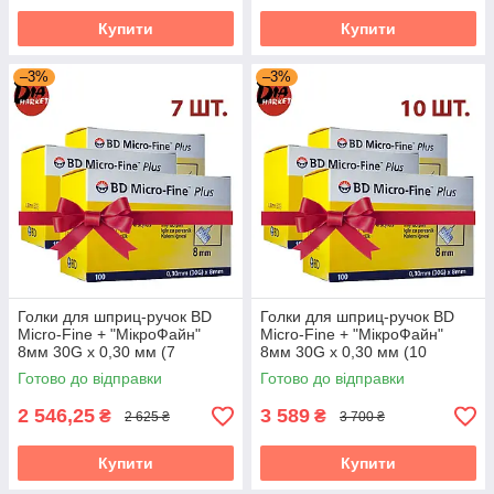
Купити
Купити
–3%
–3%
Голки для шприц-ручок BD
Голки для шприц-ручок BD
Micro-Fine + "МікроФайн"
Micro-Fine + "МікроФайн"
8мм 30G x 0,30 мм (7
8мм 30G x 0,30 мм (10
упаковок)
упаковок)
Готово до відправки
Готово до відправки
2 546,25
3 589
₴
₴
2 625 ₴
3 700 ₴
Купити
Купити