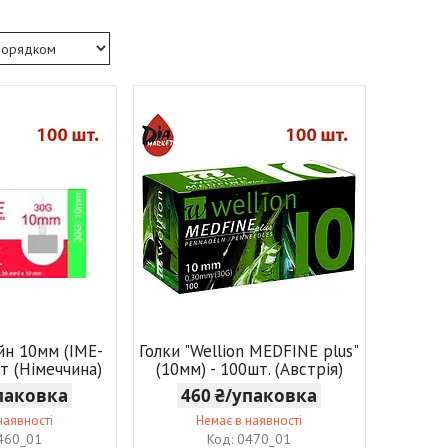
йн 10мм (IME-
Голки "Wellion MEDFINE plus"
т (Німеччина)
(10мм) - 100шт. (Австрія)
упаковка
460 ₴/упаковка
наявності
Немає в наявності
460_01
0470_01