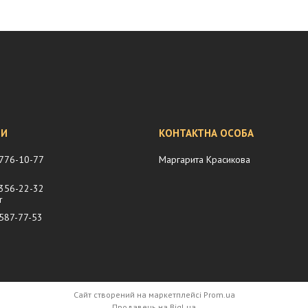
 776-10-77
Маргарита Красикова
 356-22-32
r
 587-77-53
Сайт створений на маркетплейсі
Prom.ua
Продавець на Bigl.ua