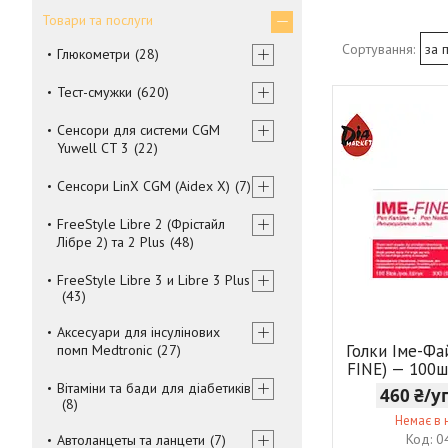
Товари та послуги
Глюкометри
28
Тест-смужки
620
Сенсори для системи CGM
Yuwell CT 3
22
Сенсори LinX CGM (Aidex X)
7
FreeStyle Libre 2 (Фрістайл
Лібре 2) та 2 Plus
48
FreeStyle Libre 3 и Libre 3 Plus
43
Аксесуари для інсулінових
Голки Іме-Фа
помп Medtronic
27
FINE) — 100ш
Вітаміни та бади для діабетиків
460 ₴/
8
Немає в 
0
Автоланцеты та ланцети
7