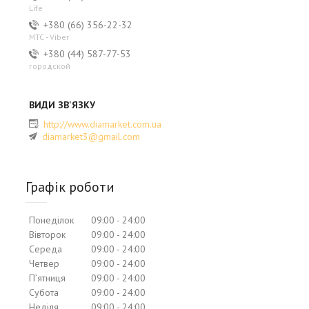
Life
+380 (66) 356-22-32
MTC - Viber
+380 (44) 587-77-53
городской
http://www.diamarket.com.ua
diamarket3@gmail.com
Графік роботи
Понеділок
09:00
24:00
Вівторок
09:00
24:00
Середа
09:00
24:00
Четвер
09:00
24:00
Пʼятниця
09:00
24:00
Субота
09:00
24:00
Неділя
09:00
24:00