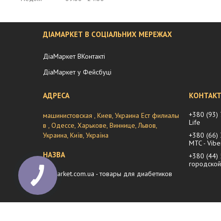
ДІАМАРКЕТ В СОЦІАЛЬНИХ МЕРЕЖАХ
ДіаМаркет ВКонтакті
ДіаМаркет у Фейсбуці
+380 (93)
машинистовская , Киев, Украина Ест филиалы
Life
в , Одессе, Харькове, Виннице, Львов,
Украина, Київ, Україна
+380 (66)
MTC - Vibe
+380 (44)
городской
diamarket.com.ua - товары для диабетиков