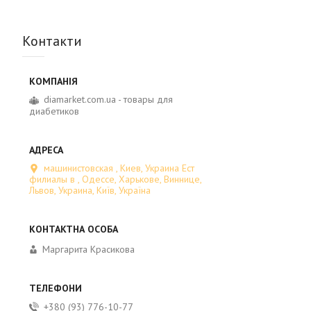
Контакти
diamarket.com.ua - товары для
диабетиков
машинистовская , Киев, Украина Ест
филиалы в , Одессе, Харькове, Виннице,
Львов, Украина, Київ, Україна
Маргарита Красикова
+380 (93) 776-10-77