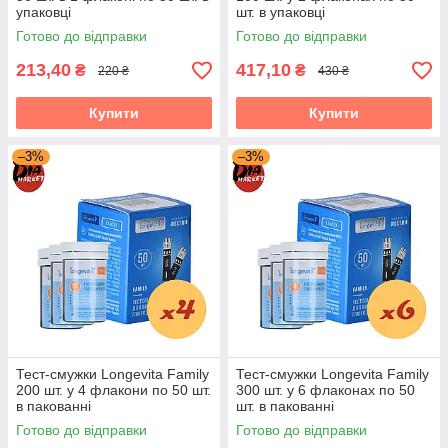
упаковці
шт. в упаковці
Готово до відправки
Готово до відправки
213,40
417,10
Тест-смужки Лонгевіта Фемелі 50 шт.
₴
₴
220 ₴
430 ₴
(Акційні)
Купити
Купити
Акційні товари - для такого типу товарів є можливість
купівлі через "Prom Оплата". Безкоштовна доставка
–3%
–3%
у разі замовлення в точку видачі Розетка.
Тест-смужки Longevita Family
Тест-смужки Longevita Family
200 шт. у 4 флакони по 50 шт.
300 шт. у 6 флаконах по 50
в пакованні
шт. в пакованні
Готово до відправки
Готово до відправки