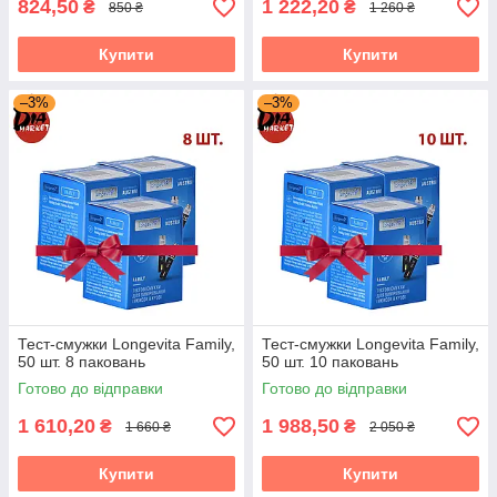
824,50
1 222,20
₴
₴
850 ₴
1 260 ₴
Купити
Купити
–3%
–3%
Тест-смужки Longevita Family,
Тест-смужки Longevita Family,
50 шт. 8 паковань
50 шт. 10 паковань
Готово до відправки
Готово до відправки
1 610,20
1 988,50
₴
₴
1 660 ₴
2 050 ₴
Купити
Купити