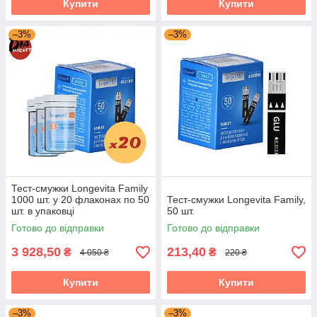
Купити
Купити
–3%
–3%
Тест-смужки Лонгевіта Фемелі 50 шт.
(Оптом)
Оптові товари - для такого типу товарів є можливість
купівлі через "Prom Оплата". Безкоштовна доставка
у разі замовлення в точку видачі Розетка, а також
при замовленні на суму від 3000 грн.
Тест-смужки Longevita Family
1000 шт. у 20 флаконах по 50
Тест-смужки Longevita Family,
шт. в упаковці
50 шт.
Готово до відправки
Готово до відправки
3 928,50
213,40
₴
₴
4 050 ₴
220 ₴
Купити
Купити
Смужки для контролю цукру
Longevita Family
–3%
–3%