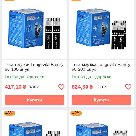
Тест-смужки Лонгевіта Фемелі з точністю
1
підходять для глюкометрів того ж виробника.
Вони прості і точні у використанні.
Результати такі ж як і результати
проводяться в лабораторії.
Дані тест-смужки дозволяють отримати
2
результат протягом 5 секунд після
проведення аналізу. Вони не вимагають
особливих вмінь у використанні. Можуть
Тест-смужки Longevita Family,
Тест-смужки Longevita Family,
50-100 штук
50-200 штук
бути використані в будь-яких умовах.
Готово до відправки
Готово до відправки
Спеціальний матеріал дозволяє обійтися
3
без хворобливих проколів. Дані тест-смужки
417,10
824,50
₴
₴
430 ₴
850 ₴
самостійно вбирають кров і не вимагають
особливого вміння у використанні. Ви з
Купити
Купити
легкістю зможете провести аналіз будинку
самостійно
–3%
–3%
Тест-смужки якість упаковані в абсолютно
4
герметичну коробку, яка не пропускає
ультрафіолетові промені, вологу, рідина і