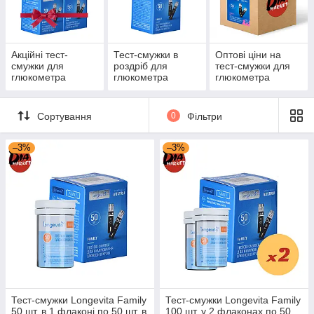
Фемелі в Україні за
низькою ціною можна в
діамаркет!
Акційні тест-
Тест-смужки в
Оптові ціни на
смужки для
роздріб для
тест-смужки для
Перейти до вибору
глюкометра
глюкометра
глюкометра
Longevita Family
Longevita Family
Longevita Family
Сортування
0
Фільтри
Найпопулярніші товари із цієї
категорії
–3%
–3%
Тест-смужки Longevita Family
Тест-смужки Longevita Family
50 шт. в 1 флаконі по 50 шт. в
100 шт. у 2 флаконах по 50