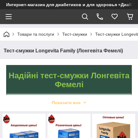
Интернет-магазин для диабетиков и для здоровья «ДиаМар
Товари та послуги
Тест-смужки
Тест-смужки Longevi
Тест-смужки Longevita Family (Лонгевіта Фемелі)
Надійні тест-смужки Лонгевіта
Фемелі
Показати все
Тестові смужки від
виробника Longevita
Family чудово підходять
для всіх діабетиків.
Купити тест-смужки для
глюкометра Лонгевіта