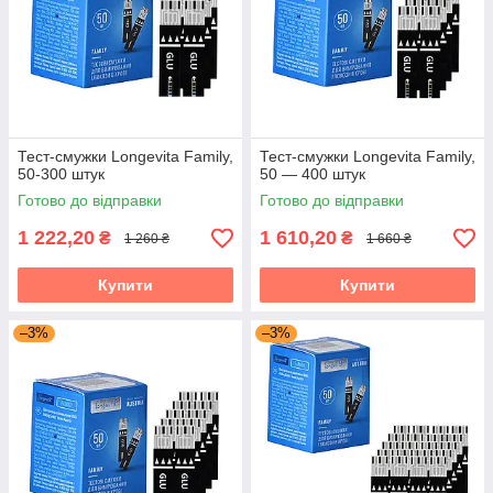
різних бактерій.
Точні тест-смужки для контролю
цукру в крові
Тест-смужки Longevita Family,
Тест-смужки Longevita Family,
Компанія «Diamarket» пропонує придбати якісні тест-
50-300 штук
50 — 400 штук
смужки в Україні за низькою ціною. Тест-смужки
Готово до відправки
Готово до відправки
пройшли безліч перевірок, а головне правильну і точну
практику серед діабетиків!
1 222,20
1 610,20
₴
₴
1 260 ₴
1 660 ₴
Купити
Купити
–3%
–3%