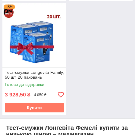
–3%
Тест-смужки Longevita Family,
50 шт. 20 паковань
Готово до відправки
3 928,50
₴
4 050 ₴
Купити
Тест-смужки Лонгевіта Фемелі купити за
низькою ціною – медмагазин