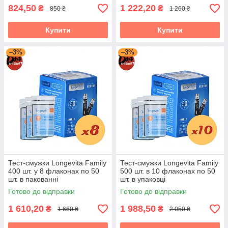
824,50
1 222,20
₴
₴
850 ₴
1 260 ₴
Купити
Купити
Тест-смужки Лонгевіта Фемелі 50 шт.
(В роздріб)
–3%
–3%
Товари в роздріб - такий тип товарів ви можете
придбати будь-яким зручним для вас способом, але
в даному випадку відсутня підтримка "Prom Оплати".
Для більш вигідних покупок ми рекомендуємо вам
ознайомитися з нашим
"Оптовим"
і
"Акційним"
розділом для відстеження розпродажів та акційних
пропозицій.
Тест-смужки Longevita Family
Тест-смужки Longevita Family
400 шт. у 8 флаконах по 50
500 шт. в 10 флаконах по 50
шт. в пакованні
шт. в упаковці
Готово до відправки
Готово до відправки
1 610,20
1 988,50
₴
₴
1 660 ₴
2 050 ₴